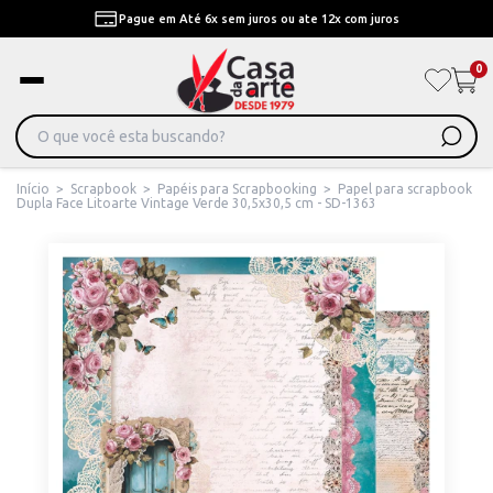
Pague em Até 6x sem juros ou ate 12x com juros
0
Início
>
Scrapbook
>
Papéis para Scrapbooking
>
Papel para scrapbook
Dupla Face Litoarte Vintage Verde 30,5x30,5 cm - SD-1363