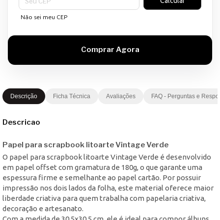
Calcular
Não sei meu CEP
Descrição
Ficha Técnica
Avaliações
FAQ - Perguntas e Respo
Descricao
Papel para scrapbook litoarte Vintage Verde
O papel para scrapbook litoarte Vintage Verde é desenvolvido
em papel offset com gramatura de 180g, o que garante uma
espessura firme e semelhante ao papel cartão. Por possuir
impressão nos dois lados da folha, este material oferece maior
liberdade criativa para quem trabalha com papelaria criativa,
decoração e artesanato.
Com a medida de 30,5x30,5 cm, ele é ideal para compor álbuns