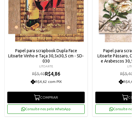
Papel para scrapbook Dupla Face
Papel para scrap
Litoarte Vinho e Taça 30,5x30,5 cm - SD-
Litoarte Pássaro, Gai
030
e Arabescos 30,5x
LITOARTE
LITOA
R$4,86
R
R$5,40
R$5,40
R$4,62 com PIX
R$4,62
COMPRAR
COM
Consulte-nos pelo WhatsApp
Consulte-nos 