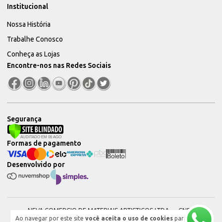
Institucional
Nossa História
Trabalhe Conosco
Conheça as Lojas
Encontre-nos nas Redes Sociais
Segurança
Formas de pagamento
Desenvolvido por
NEVA COMERCIO DE MATERIAIS ARTISTICOS LTDA — CNPJ:
Ao navegar por este site
você aceita o uso de cookies
para
51604544000101 © 2026. Todos os direitos reservados.