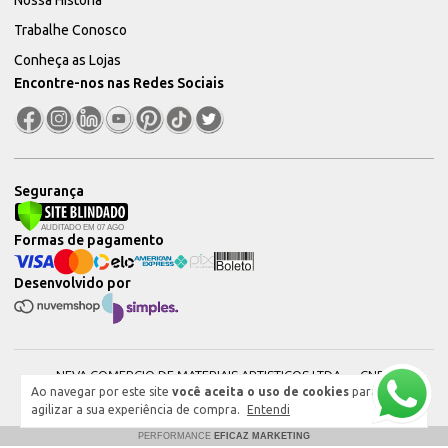
Trabalhe Conosco
Conheça as Lojas
Encontre-nos nas Redes Sociais
Segurança
Formas de pagamento
Desenvolvido por
NEVA COMERCIO DE MATERIAIS ARTISTICOS LTDA — CNPJ:
Ao navegar por este site
você aceita o uso de cookies
para
51604544000101 © 2026. Todos os direitos reservados.
agilizar a sua experiência de compra.
Entendi