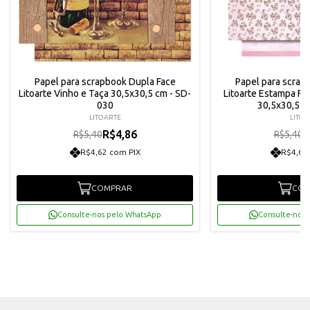
Papel para scrapbook Dupla Face
Papel para scrap
Litoarte Vinho e Taça 30,5x30,5 cm - SD-
Litoarte Estampa Flo
030
30,5x30,5 c
LITOARTE
LITOA
R$4,86
R
R$5,40
R$5,40
R$4,62 com PIX
R$4,62
COMPRAR
COM
Consulte-nos pelo WhatsApp
Consulte-nos 