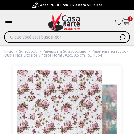
Pague em Até 6x sem juros ou ate 12x com juros
0
Início
>
Scrapbook
>
Papéis para Scrapbooking
>
Papel para scrapbook
Dupla Face Litoarte Vintage Floral 30,5x30,5 cm - SD-1364