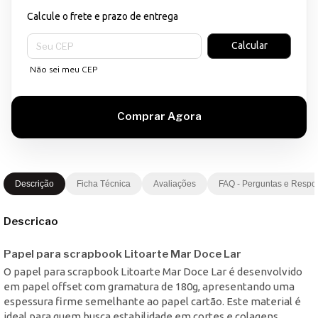
Calcule o frete e prazo de entrega
Entregas para o CEP:
Calcular
Não sei meu CEP
Descrição
Ficha Técnica
Avaliações
FAQ - Perguntas e Respo
Descricao
Papel para scrapbook Litoarte Mar Doce Lar
O papel para scrapbook Litoarte Mar Doce Lar é desenvolvido
em papel offset com gramatura de 180g, apresentando uma
espessura firme semelhante ao papel cartão. Este material é
ideal para quem busca estabilidade em cortes e colagens,