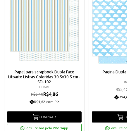
Papel para scrapbook Dupla Face
Pagina Dupla P/
Litoarte Listras Coloridas 30,5x30,5 cm -
SD-102
LITOA
LITOARTE
R
R$5,40
R$4,86
R$5,40
R$4,62
R$4,62 com PIX
COMPRAR
COM
Consulte-nos pelo WhatsApp
Consulte-nos 