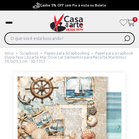
Ganhe 5% OFF com Pix à vista ou Boleto
0
Início
>
Scrapbook
>
Papéis para Scrapbooking
>
Papel para scrapbook
Dupla Face Litoarte Mar Doce Lar Elementos para Recorte Maritímos
30,5x30,5 cm - SD-1333