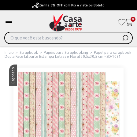
Pague em Até 6x sem juros ou ate 12x com juros
0
Início
>
Scrapbook
>
Papéis para Scrapbooking
>
Papel para scrapbook
Dupla Face Litoarte Estampa Listras e Floral 30,5x30,5 cm - SD-1081
Esgotado