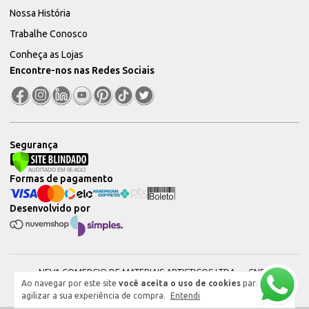
Nossa História
Trabalhe Conosco
Conheça as Lojas
Encontre-nos nas Redes Sociais
Segurança
Formas de pagamento
Desenvolvido por
NEVA COMERCIO DE MATERIAIS ARTISTICOS LTDA — CNPJ:
Ao navegar por este site
você aceita o uso de cookies
para
51604544000101 © 2026. Todos os direitos reservados.
agilizar a sua experiência de compra.
Entendi