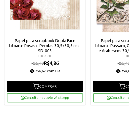
Papel para scrapbook Dupla Face
Papel para scrap
Litoarte Rosas e Pérolas 30,5x30,5 cm -
Litoarte Pássaro, Gai
SD-003
e Arabescos 30,5x
LITOARTE
LITOA
R$4,86
R
R$5,40
R$5,40
R$4,62 com PIX
R$4,62
COMPRAR
COM
Consulte-nos pelo WhatsApp
Consulte-nos 