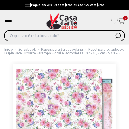
Pague em Até 6x sem juros ou ate 12x com juros
0
Início
>
Scrapbook
>
Papéis para Scrapbooking
>
Papel para scrapbook
Dupla Face Litoarte Estampa Floral e Borboletas 30,5x30,5 cm - SD-1266