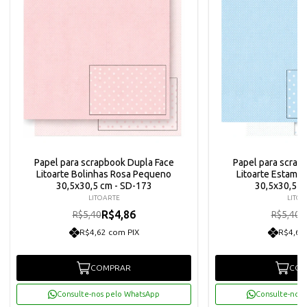
Papel para scrapbook Dupla Face
Papel para scrap
Litoarte Bolinhas Rosa Pequeno
Litoarte Estampa
30,5x30,5 cm - SD-173
30,5x30,5 c
LITOARTE
LITOA
R$4,86
R
R$5,40
R$5,40
R$4,62 com PIX
R$4,62
COMPRAR
COM
Consulte-nos pelo WhatsApp
Consulte-nos 