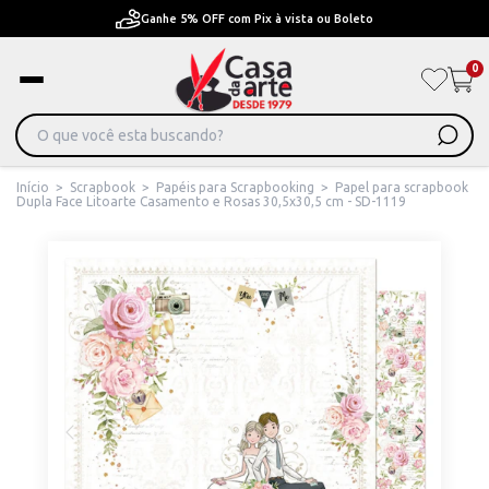
Pague em Até 6x sem juros ou ate 12x com juros
0
Início
>
Scrapbook
>
Papéis para Scrapbooking
>
Papel para scrapbook
Dupla Face Litoarte Casamento e Rosas 30,5x30,5 cm - SD-1119