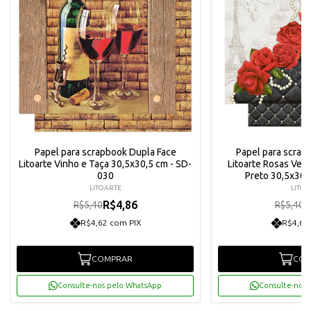
Papel para scrapbook Dupla Face
Papel para scrap
Litoarte Vinho e Taça 30,5x30,5 cm - SD-
Litoarte Rosas Ver
030
Preto 30,5x30,
LITOARTE
LITOA
R$4,86
R
R$5,40
R$5,40
R$4,62 com PIX
R$4,62
COMPRAR
COM
Consulte-nos pelo WhatsApp
Consulte-nos 