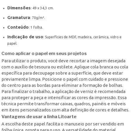
Dimensões
: 49 x 34,3 cm.
Gramatura
: 70g/m².
Conteúdo
: 1 folha.
Indicação de uso
: Superfícies de MDF, madeira, cerâmica, vidro e
papel.
Como aplicar o papel em seus projetos
Para utilizar o produto, você deve recortar a imagem desejada
com o auxílio de tesoura ou estilete. Aplique cola branca ou cola
específica para decoupage sobre a superfície, que deve estar
previamente limpa. Posicione o papel com cuidado e pressione
do centro para as bordas para eliminar a formação de bolhas.
Para finalizar o trabalho, a aplicação de verniz é recomendada
para proteger a peça e intensificar as cores da impressão. Essa
técnica permite transformar caixas, quadros, painéis e móveis
em itens personalizados com alta definição de cores e detalhes.
Vantagens de usar a linha Litoarte
A escolha deste papel facilita o manuseio por ser vendido em
folha única, pronta para o uso. A versatilidade do material