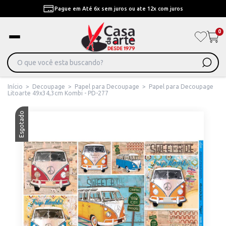
Pague em Até 6x sem juros ou ate 12x com juros
0
Início
>
Decoupage
>
Papel para Decoupage
>
Papel para Decoupage
Litoarte 49x34,3cm Kombi - PD-277
Esgotado