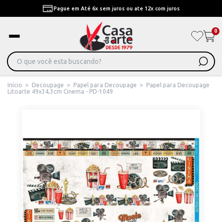
Pague em Até 6x sem juros ou ate 12x com juros
0
Início
>
Decoupage
>
Papel para Decoupage
>
Papel para Decoupage
Litoarte 49x34,3cm Cinema - PD-1049