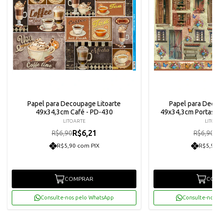
Papel para Decoupage Litoarte
Papel para Deco
49x34,3cm Café - PD-430
49x34,3cm Portas e
LITOARTE
LITOA
R$6,21
R
R$6,90
R$6,90
R$5,90 com PIX
R$5,90
COMPRAR
COM
Consulte-nos pelo WhatsApp
Consulte-nos 