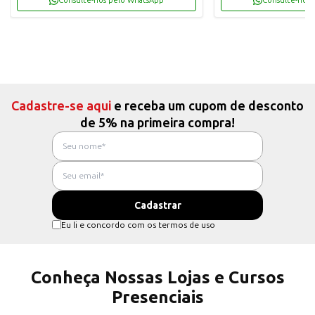
Consulte-nos pelo WhatsApp
Consulte-nos 
Cadastre-se aqui
e receba um cupom de desconto
de 5% na primeira compra!
Eu li e concordo com os termos de uso
Conheça Nossas Lojas e Cursos
Presenciais