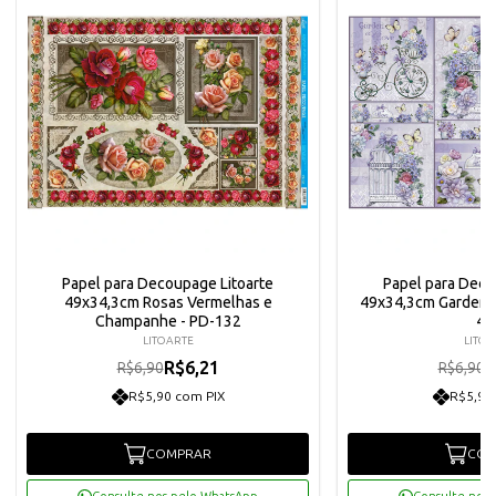
Papel para Decoupage Litoarte
Papel para Deco
49x34,3cm Rosas Vermelhas e
49x34,3cm Garden Of
Champanhe - PD-132
41
LITOARTE
LITOA
R$6,21
R
R$6,90
R$6,90
R$5,90 com PIX
R$5,90
COMPRAR
COM