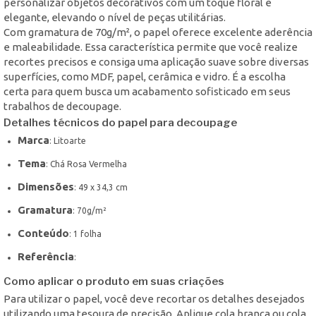
personalizar objetos decorativos com um toque floral e
elegante, elevando o nível de peças utilitárias.
Com gramatura de 70g/m², o papel oferece excelente aderência
e maleabilidade. Essa característica permite que você realize
recortes precisos e consiga uma aplicação suave sobre diversas
superfícies, como MDF, papel, cerâmica e vidro. É a escolha
certa para quem busca um acabamento sofisticado em seus
trabalhos de decoupage.
Detalhes técnicos do papel para decoupage
Marca
: Litoarte
Tema
: Chá Rosa Vermelha
Dimensões
: 49 x 34,3 cm
Gramatura
: 70g/m²
Conteúdo
: 1 folha
Referência
:
Como aplicar o produto em suas criações
Para utilizar o papel, você deve recortar os detalhes desejados
utilizando uma tesoura de precisão. Aplique cola branca ou cola