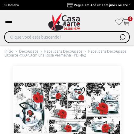
Pague em Até 6x sem juros ou ate 12x com juros
0
Início
>
Decoupage
>
Papel para Decoupage
>
Papel para Decoupage
Litoarte 49x34,3cm Cha Rosa Vermelha - PD-462