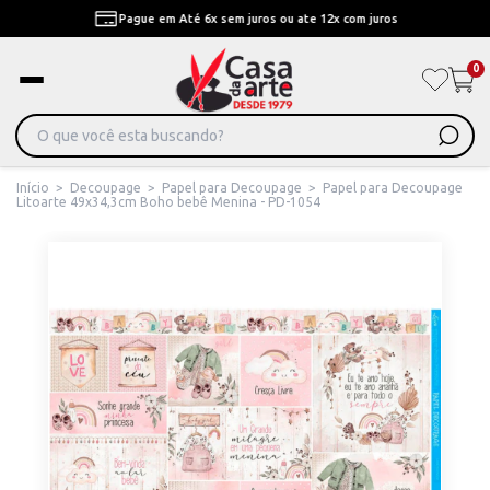
Pague em Até 6x sem juros ou ate 12x com juros
0
Início
>
Decoupage
>
Papel para Decoupage
>
Papel para Decoupage
Litoarte 49x34,3cm Boho bebê Menina - PD-1054