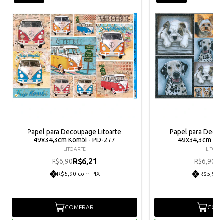
Papel para Decoupage Litoarte
Papel para Deco
49x34,3cm Kombi - PD-277
49x34,3cm Cã
LITOARTE
LITOA
R$6,21
R
R$6,90
R$6,90
R$5,90 com PIX
R$5,90
COMPRAR
COM