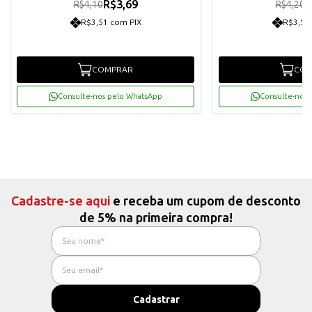
R$3,69
R
R$4,10
R$4,20
R$3,51 com PIX
R$3,59
COMPRAR
COM
Consulte-nos pelo WhatsApp
Consulte-nos 
Cadastre-se aqui
e receba um cupom de desconto
de 5% na primeira compra!