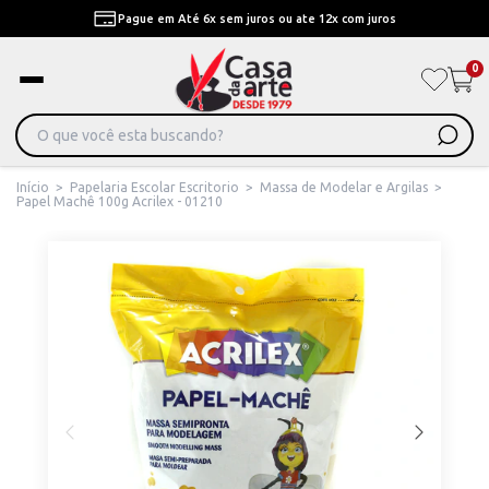
Pague em Até 6x sem juros ou ate 12x com juros
0
Início
>
Papelaria Escolar Escritorio
>
Massa de Modelar e Argilas
>
Papel Machê 100g Acrilex - 01210