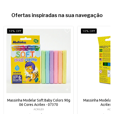
Ofertas inspiradas na sua navegação
10% OFF
10% OFF
Massinha Modelar Soft Baby Colors 90g
Massinha Modelar 
06 Cores Acrilex - 07370
Acrilex 
ACRILEX
ACRI