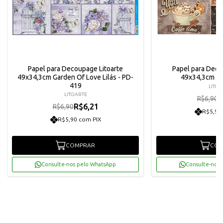
Papel para Decoupage Litoarte
Papel para Deco
49x34,3cm Garden Of Love Lilás - PD-
49x34,3cm Ca
419
LITOA
LITOARTE
R
R$6,90
R$6,21
R$6,90
R$5,90
R$5,90 com PIX
COMPRAR
COM
Consulte-nos pelo WhatsApp
Consulte-nos 