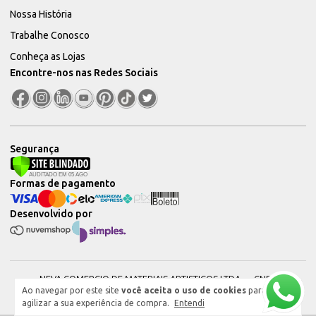
Nossa História
Trabalhe Conosco
Conheça as Lojas
Encontre-nos nas Redes Sociais
Segurança
Formas de pagamento
Desenvolvido por
NEVA COMERCIO DE MATERIAIS ARTISTICOS LTDA — CNPJ:
Ao navegar por este site
você aceita o uso de cookies
para
51604544000101 © 2026. Todos os direitos reservados.
agilizar a sua experiência de compra.
Entendi