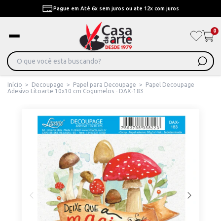
Pague em Até 6x sem juros ou ate 12x com juros
0
Início
>
Decoupage
>
Papel para Decoupage
>
Papel Decoupage
Adesivo Litoarte 10x10 cm Cogumelos - DAX-183