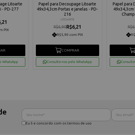
age Litoarte
Papel para Decoupage Litoarte
Papel para 
 - PD-277
49x34,3cm Portas e janelas - PD-
49x34,3cm 
216
Champa
E
LITOARTE
,21
R$6,21
R$6,90
R$6
m PIX
R$5,90 com PIX
R$
RAR
COMPRAR
lo WhatsApp
Consulte-nos pelo WhatsApp
Consulte
de
Eu li e concordo com os termos de uso