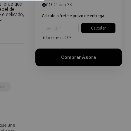
parente que
R$5,04 com PIX
apel de
 e delicado,
Calcule o frete e prazo de entrega
car
Entregas para o CEP:
Calcular
Não sei meu CEP
tas
 que une