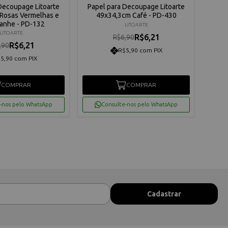
Decoupage Litoarte
Papel para Decoupage Litoarte
Pape
Rosas Vermelhas e
49x34,3cm Café - PD-430
49x
nhe - PD-132
LITOARTE
LITOARTE
R$6,21
R$6,90
R$6,21
,90
R$5,90 com PIX
5,90 com PIX
COMPRAR
COMPRAR
-nos pelo WhatsApp
Consulte-nos pelo WhatsApp