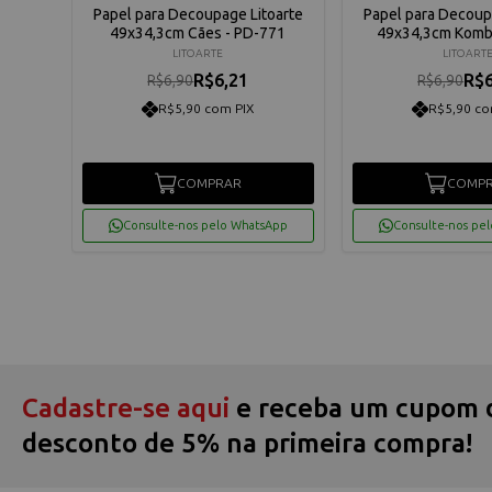
oarte
Papel para Decoupage Litoarte
Papel para Decoup
ração
49x34,3cm Cães - PD-771
49x34,3cm Kombi
LITOARTE
LITOART
R$6,21
R$6
R$6,90
R$6,90
R$5,90 com PIX
R$5,90 co
COMPRAR
COMP
App
Consulte-nos pelo WhatsApp
Consulte-nos pe
Cadastre-se aqui
e receba um cupom 
desconto de 5% na primeira compra!