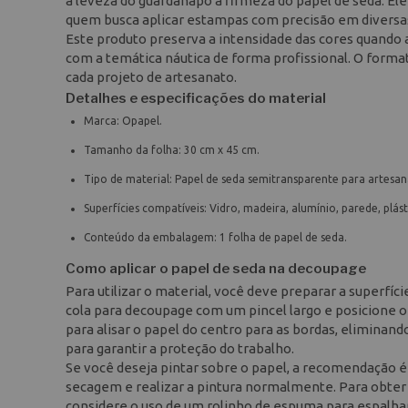
a leveza do guardanapo à firmeza do papel de seda. Ele 
quem busca aplicar estampas com precisão em diversas 
Este produto preserva a intensidade das cores quando 
com a temática náutica de forma profissional. O format
cada projeto de artesanato.
Detalhes e especificações do material
Marca: Opapel.
Tamanho da folha: 30 cm x 45 cm.
Tipo de material: Papel de seda semitransparente para artesan
Superfícies compatíveis: Vidro, madeira, alumínio, parede, plást
Conteúdo da embalagem: 1 folha de papel de seda.
Como aplicar o papel de seda na decoupage
Para utilizar o material, você deve preparar a superfíc
cola para decoupage com um pincel largo e posicione o
para alisar o papel do centro para as bordas, eliminand
para garantir a proteção do trabalho.
Se você deseja pintar sobre o papel, a recomendação é
secagem e realizar a pintura normalmente. Para obter
considere o uso de um rolinho de espuma para espalha