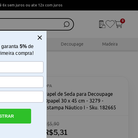
 6x sem juros ou ate 12x com juros
0
al
Scrapbook
Decoupage
Madeira
 garanta
5%
de
rimeira compra!
papel 30
I
OPA
Papel de Seda para Decoupage
Opapel 30 x 45 cm - 3279 -
Estampa Náutico I - Sku. 182665
STRAR
R$5,90
 45 cm -
para
R$5,31
tampa