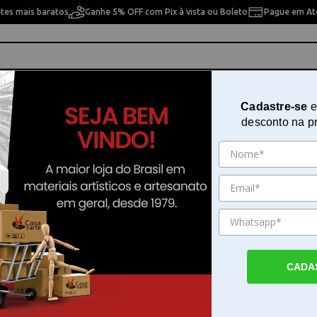
etes mais baratos
Ganhe 5% OFF com Pix à vista ou Boleto
Pague em Até
ho
Cavaletes
Pintura Artística
Pintura Artesan
Cadastre-se
e
desconto na p
upage Opapel 30 x 45 cm - 3279 - Estampa Náutico I
Papel de Seda para Decoupage O
x 45 cm - 3279 - Estampa Náutico 
Sku. 182665
Detalhes do Produto
CADA
Papel de Seda para Decoupage Opapel 30 x
3279 - Estampa Náutico I O Papel de Seda 
Decoupage Opapel 30 x 45 cm - 3279 - Es