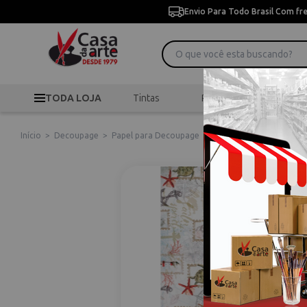
Envio Para Todo Brasil Com fr
TODA LOJA
Tintas
Pincéis
Desen
Início
>
Decoupage
>
Papel para Decoupage
>
Papel de Seda para Deco