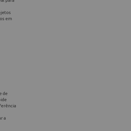
eal para
bjetos
sos em
e de
oide
eferência
r a