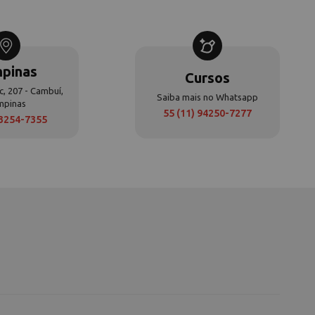
pinas
Cursos
c, 207 - Cambuí,
Saiba mais no Whatsapp
mpinas
55 (11) 94250-7277
 3254-7355