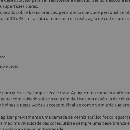
é desenvolvido para ser resistente e delicado, sendo a escolha id
superfícies claras.
aplicado sobre bases brancas, permitindo que você personalize o
o de 30 x 45 cm facilita o manuseio e a realização de cortes preci
ato.
ico e papel.
ie para que esteja limpa, seca e clara. Aplique uma camada uniform
 papel com cuidado sobre a cola úmida. Use uma espátula de celul
o bolhas e rugas. Após a secagem, finalize com o verniz de sua pr
 aplicar previamente uma camada de verniz acrílico fosco, aguarda
 a máxima vivacidade das cores, utilize sempre uma base branca e
r a cola com maior uniformidade.