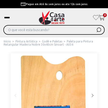
Pague em Até 6x sem juros ou ate 12x com juros
0
Início
>
Pintura Artística
>
Godê e Paletas
>
Paleta para Pintura
Retangular Madeira Nobre 30x40cm Sinoart - A034