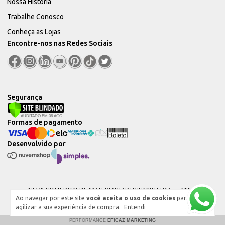
Nossa História
Trabalhe Conosco
Conheça as Lojas
Encontre-nos nas Redes Sociais
Segurança
Formas de pagamento
Desenvolvido por
NEVA COMERCIO DE MATERIAIS ARTISTICOS LTDA — CNPJ:
Ao navegar por este site
você aceita o uso de cookies
para
51604544000101 © 2026. Todos os direitos reservados.
agilizar a sua experiência de compra.
Entendi