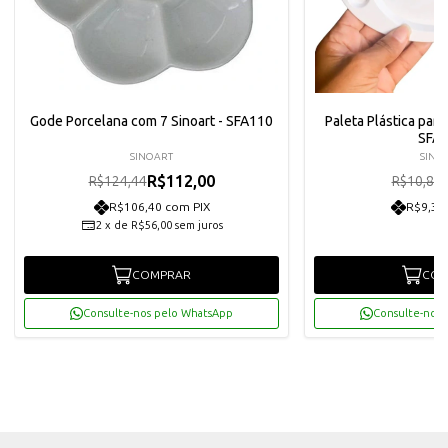
Gode Porcelana com 7 Sinoart - SFA110
Paleta Plástica para
SFA
SINOART
SINO
R$112,00
R$124,44
R$10,89
R$106,40 com PIX
R$9,31
2
x
de
R$56,00
sem juros
COMPRAR
COM
Consulte-nos pelo WhatsApp
Consulte-nos 