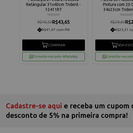
Retângular 31x40cm Trident -
Pintura com 20 
12411RT
34x23cm Triden
TRIDENT
TRIDENT
R$43,65
R$2
R$48,50
R$29,60
R$41,47 com PIX
R$25,31 c
COMPRAR
SEM EST
Consulte-nos pelo WhatsApp
Consulte-nos pe
Cadastre-se aqui
e receba um cupom 
desconto de 5% na primeira compra!