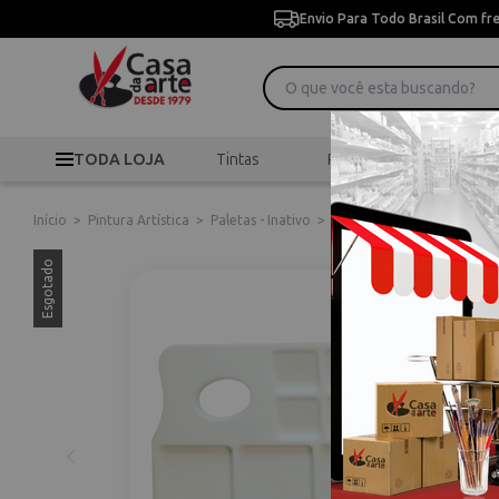
Envio Para Todo Brasil Com fr
TODA LOJA
Tintas
Pincéis
Desen
Início
>
Pintura Artística
>
Paletas - Inativo
>
Paleta de Plástico Retang
Esgotado