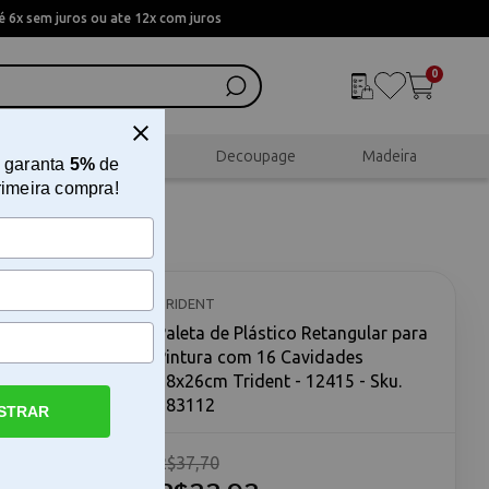
 6x sem juros ou ate 12x com juros
0
al
Scrapbook
Decoupage
Madeira
 garanta
5%
de
rimeira compra!
ra
cm
TRIDENT
Paleta de Plástico Retangular para
Pintura com 16 Cavidades
38x26cm Trident - 12415 - Sku.
183112
STRAR
R$37,70
 com 16