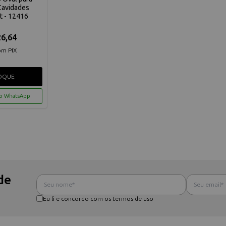
Cavidades
t - 12416
6,64
om PIX
OQUE
lo WhatsApp
de
Eu li e concordo com os termos de uso