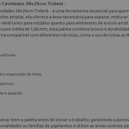
16 Cavidades 38x26cm Trident -
Cavidades 38x26cm Trident - é uma ferramenta essencial para que
es amplas, ela oferece a área necessária para separar, misturar
deal tanto para estúdios quanto para ambientes de ensino artíst
essura média de 1,00 mm, esta paleta combina leveza e durabilidad
na compatível com diferentes técnicas, como o uso de tintas acríl
e uniforme.
ra organização de tintas.
químicos.
che e aquarela.
car bem a paleta antes de iniciar o trabalho, garantindo a purez
tonalidades ou famílias de pigmentos e utilize as áreas centrais pa