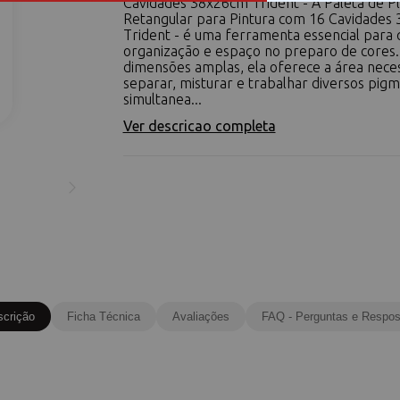
Cavidades 38x26cm Trident - A Paleta de Pl
Retangular para Pintura com 16 Cavidades
Trident - é uma ferramenta essencial para
organização e espaço no preparo de cores
dimensões amplas, ela oferece a área neces
separar, misturar e trabalhar diversos pig
simultanea...
Ver descricao completa
scrição
Ficha Técnica
Avaliações
FAQ - Perguntas e Respos