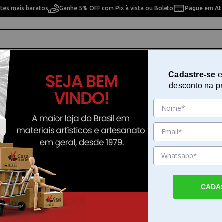
etes mais baratos
Ganhe 5% OFF com Pix à vista ou Boleto
Pague em Até
ho
Cavaletes
Pintura Artística
Pintura Artesan
Cadastre-se
e
desconto na p
ular para Pintura com 16 Cavidades 38x26cm Trident - 12415
Paleta de Plástico Retangular pa
Pintura com 16 Cavidades 38x26
Trident - 12415
Sku. 183112
CADA
Detalhes do Produto
Paleta de Plástico Retangular para Pintura