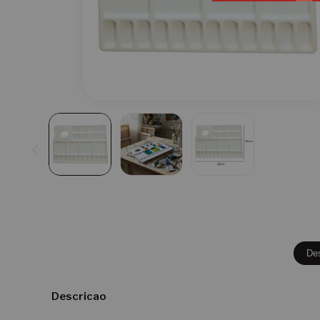
De
Descricao