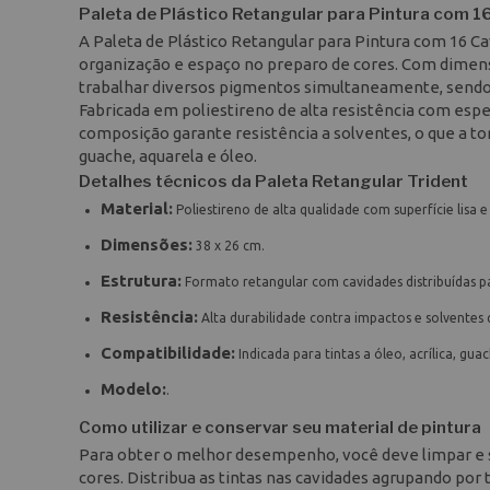
Paleta de Plástico Retangular para Pintura com 
A Paleta de Plástico Retangular para Pintura com 16 
organização e espaço no preparo de cores. Com dimensõ
trabalhar diversos pigmentos simultaneamente, sendo i
Fabricada em poliestireno de alta resistência com esp
composição garante resistência a solventes, o que a tor
guache, aquarela e óleo.
Detalhes técnicos da Paleta Retangular Trident
Material:
Poliestireno de alta qualidade com superfície lisa 
Dimensões:
38 x 26 cm.
Estrutura:
Formato retangular com cavidades distribuídas pa
Resistência:
Alta durabilidade contra impactos e solventes 
Compatibilidade:
Indicada para tintas a óleo, acrílica, gua
Modelo:
.
Como utilizar e conservar seu material de pintura
Para obter o melhor desempenho, você deve limpar e se
cores. Distribua as tintas nas cavidades agrupando por 