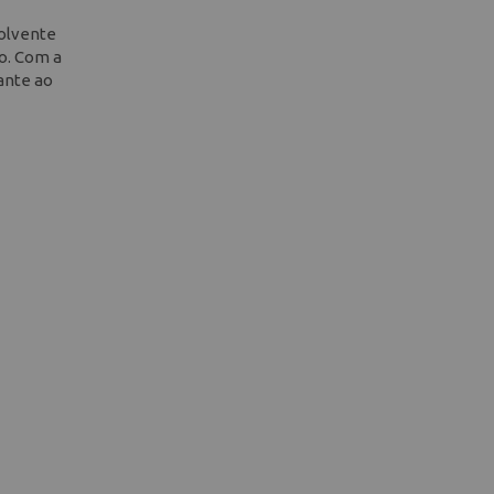
solvente
co. Com a
iante ao