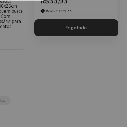
R$33,93
ástico
 38x26cm
 quem busca
R$32,23 com PIX
. Com
sária para
mentos
tas