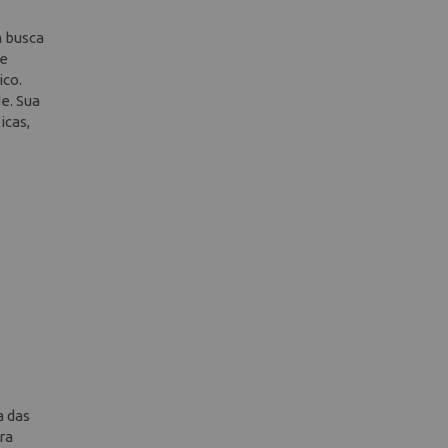
m busca
 e
ico.
e. Sua
icas,
a das
ra