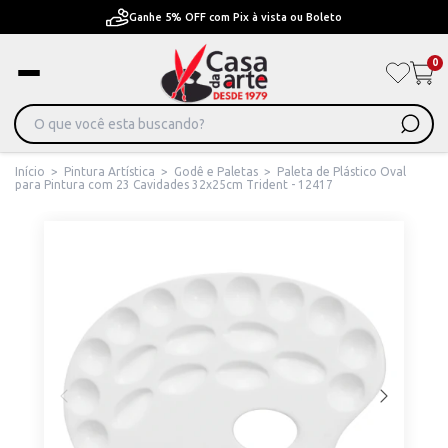
ta ou Boleto
Pague em Até 6x sem juros ou ate 12x
0
Início
>
Pintura Artística
>
Godê e Paletas
>
Paleta de Plástico Oval
para Pintura com 23 Cavidades 32x25cm Trident - 12417