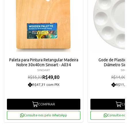
Paleta para Pintura Retangular Madeira
Gode de Plastic
Nobre 30x40cm Sinoart - A034
Diâmetro Sino
SINOART
SINO
R$49,80
R
R$55,33
R$14,00
R$47,31 com PIX
R$11,97
COMPRAR
COM
Consulte-nos pelo WhatsApp
Consulte-nos 