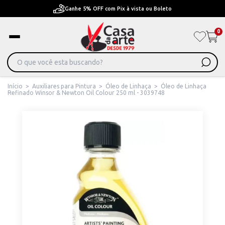
Ganhe 5% OFF com Pix à vista ou Boleto
0
Início
>
Auxiliares para Pintura
>
Óleo de Linhaça
>
Óleo de Linhaça
Refinado Winsor & Newton Oil Colour 250 ml - 3039748