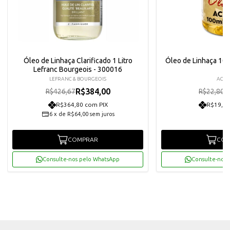
Óleo de Linhaça Clarificado 1 Litro
Óleo de Linhaça 100
Lefranc Bourgeois - 300016
LEFRANC & BOURGEOIS
ACRI
R$384,00
R
R$426,67
R$22,80
R$364,80 com PIX
R$19,49
6
x
de
R$64,00
sem juros
COMPRAR
COM
Consulte-nos pelo WhatsApp
Consulte-nos 