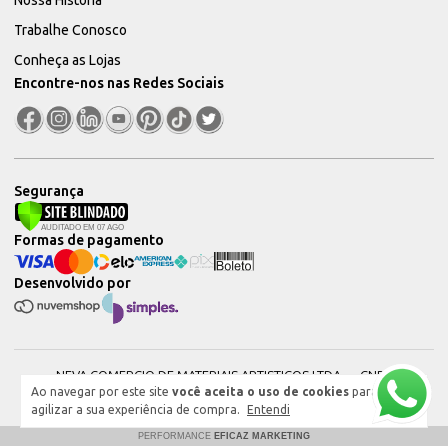
Trabalhe Conosco
Conheça as Lojas
Encontre-nos nas Redes Sociais
Segurança
Formas de pagamento
Desenvolvido por
NEVA COMERCIO DE MATERIAIS ARTISTICOS LTDA — CNPJ:
Ao navegar por este site
você aceita o uso de cookies
para
51604544000101 © 2026. Todos os direitos reservados.
agilizar a sua experiência de compra.
Entendi