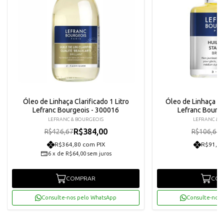
Óleo de Linhaça Clarificado 1 Litro
Óleo de Linhaça Po
Lefranc Bourgeois - 300016
Lefranc Bourg
LEFRANC & BOURGEOIS
LEFRANC & 
R$384,00
R$426,67
R$106,67
R$364,80 com PIX
R$91,20
6
x
de
R$64,00
sem juros
COMPRAR
COM
Consulte-nos pelo WhatsApp
Consulte-nos 