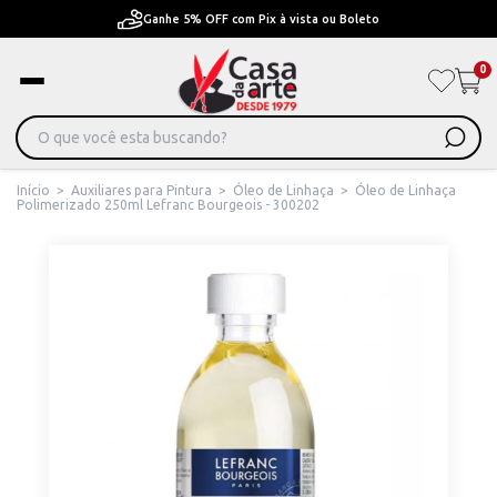
Ganhe 5% OFF com Pix à vista ou Boleto
0
Início
>
Auxiliares para Pintura
>
Óleo de Linhaça
>
Óleo de Linhaça
Polimerizado 250ml Lefranc Bourgeois - 300202