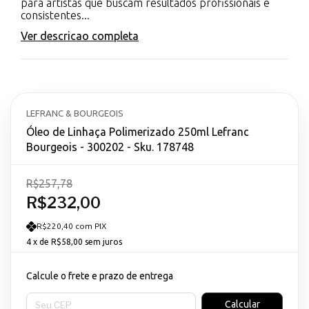
para artistas que buscam resultados profissionais e
consistentes...
Ver descricao completa
LEFRANC & BOURGEOIS
Óleo de Linhaça Polimerizado 250ml Lefranc
Bourgeois - 300202 - Sku. 178748
R$257,78
R$232,00
R$220,40 com PIX
4
x de
R$58,00
sem juros
Calcule o frete e prazo de entrega
Entregas para o CEP:
Calcular