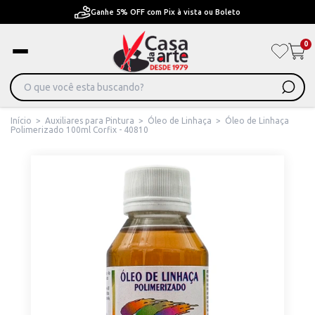
Ganhe 5% OFF com Pix à vista ou Boleto
0
Início
>
Auxiliares para Pintura
>
Óleo de Linhaça
>
Óleo de Linhaça
Polimerizado 100ml Corfix - 40810