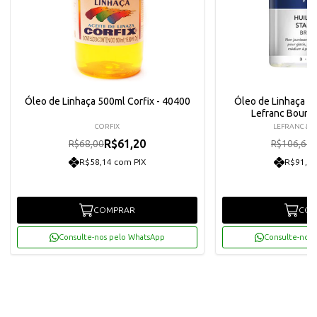
Óleo de Linhaça 500ml Corfix - 40400
Óleo de Linhaça Po
Lefranc Bourg
CORFIX
LEFRANC & 
R$61,20
R$68,00
R$106,67
R$58,14 com PIX
R$91,20
COMPRAR
COM
Consulte-nos pelo WhatsApp
Consulte-nos 