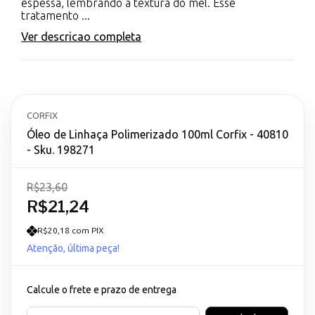
espessa, lembrando a textura do mel. Esse
tratamento ...
Ver descricao completa
CORFIX
Óleo de Linhaça Polimerizado 100ml Corfix - 40810
- Sku. 198271
R$23,60
R$21,24
R$20,18 com PIX
Atenção, última peça!
Calcule o frete e prazo de entrega
Entregas para o CEP: