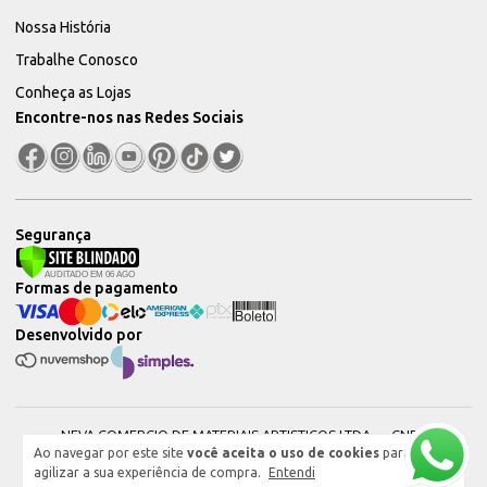
Nossa História
Trabalhe Conosco
Conheça as Lojas
Encontre-nos nas Redes Sociais
Segurança
Formas de pagamento
Desenvolvido por
NEVA COMERCIO DE MATERIAIS ARTISTICOS LTDA — CNPJ:
Ao navegar por este site
você aceita o uso de cookies
para
51604544000101 © 2026. Todos os direitos reservados.
agilizar a sua experiência de compra.
Entendi