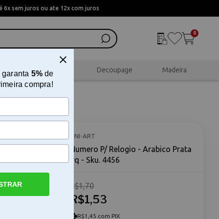
 6x sem juros ou ate 12x com juros
0
al
Scrapbook
Decoupage
Madeira
 garanta
5%
de
rimeira compra!
ta Pq
UNI-ART
Numero P/ Relogio - Arabico Prata
Pq - Sku. 4456
STRAR
R$1,70
umero P/
e essencial
R$1,53
restauração
a marcação
R$1,45 com PIX