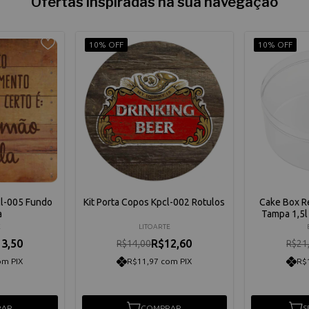
Ofertas inspiradas na sua navegação
10% OFF
10% OFF
cl-005 Fundo
Kit Porta Copos Kpcl-002 Rotulos
Cake Box R
a
Tampa 1,5l
E
LITOARTE
3,50
R$12,60
R$14,00
R$21
om PIX
R$11,97 com PIX
R$
RAR
COMPRAR
S