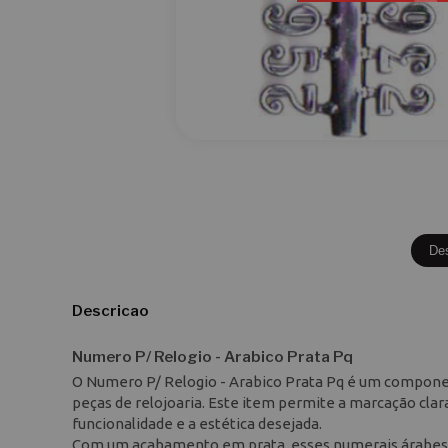
De
Descricao
Numero P/ Relogio - Arabico Prata Pq
O Numero P/ Relogio - Arabico Prata Pq é um compone
peças de relojoaria. Este item permite a marcação clar
funcionalidade e a estética desejada.
Com um acabamento em prata, esses numerais árabes tr