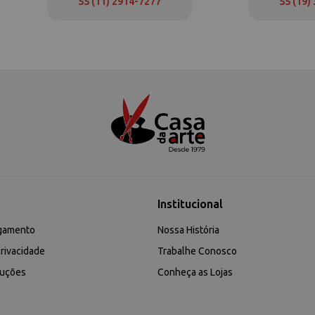
55 (11) 2914-7277
55 (19)
Institucional
gamento
Nossa História
rivacidade
Trabalhe Conosco
luções
Conheça as Lojas