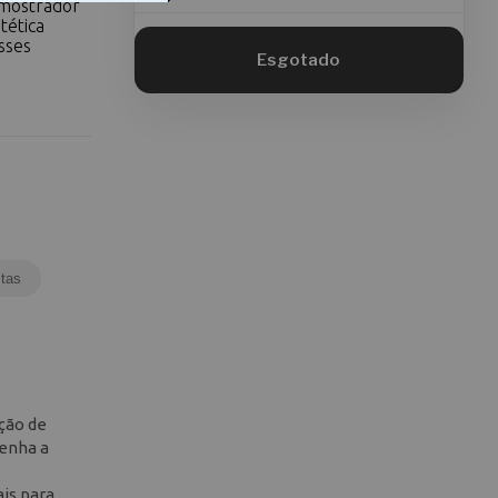
 mostrador
tética
sses
tas
ção de
tenha a
is para