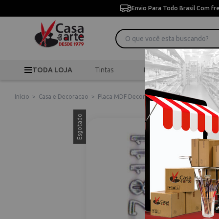
Envio Para Todo Brasil Com fr
TODA LOJA
Tintas
Pincéis
Desen
Início
>
Casa e Decoracao
>
Placa MDF Decorativa
>
Numero P/ Relogio
Esgotado