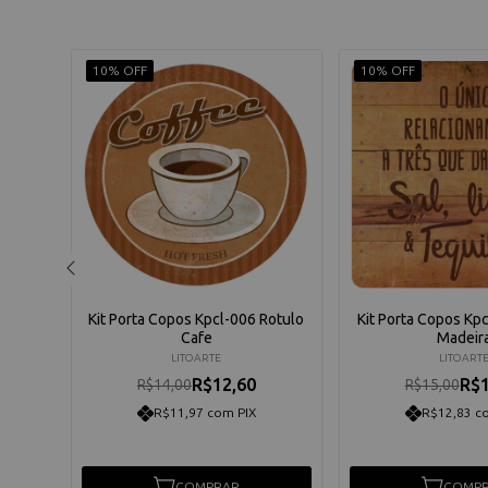
10% OFF
10% OFF
bico
Kit Porta Copos Kpcl-006 Rotulo
Kit Porta Copos Kp
Cafe
Madeir
LITOARTE
LITOART
R$12,60
R$1
R$14,00
R$15,00
R$11,97 com PIX
R$12,83 c
COMPRAR
COMP