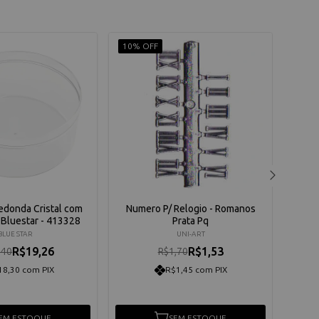
10% OFF
10% 
edonda Cristal com
Numero P/ Relogio - Romanos
Pon
 Bluestar - 413328
Prata Pq
BLUE STAR
UNI-ART
R$19,26
R$1,53
,40
R$1,70
18,30 com PIX
R$1,45 com PIX
EM ESTOQUE
SEM ESTOQUE