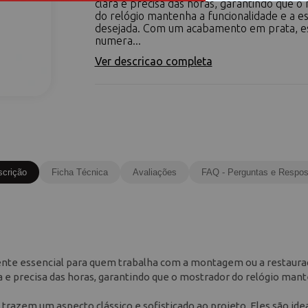
clara e precisa das horas, garantindo que o
do relógio mantenha a funcionalidade e a es
desejada. Com um acabamento em prata, e
numera...
Ver descricao completa
scrição
Ficha Técnica
Avaliações
FAQ - Perguntas e Respos
nte essencial para quem trabalha com a montagem ou a restaura
a e precisa das horas, garantindo que o mostrador do relógio man
azem um aspecto clássico e sofisticado ao projeto. Eles são idea