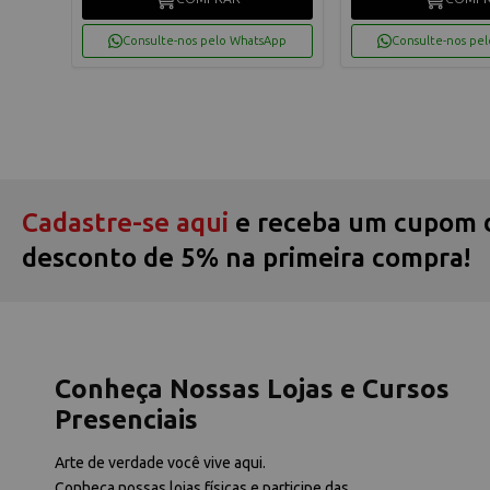
App
Consulte-nos pelo WhatsApp
Consulte-nos pe
Cadastre-se aqui
e receba um cupom 
desconto de 5% na primeira compra!
Conheça Nossas Lojas e Cursos
Presenciais
Arte de verdade você vive aqui.
Conheça nossas lojas físicas e participe das