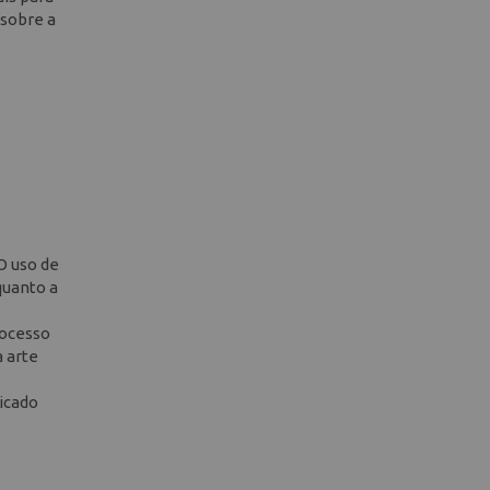
 sobre a
O uso de
quanto a
rocesso
a arte
icado