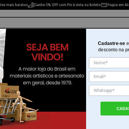
etes mais baratos
Ganhe 5% OFF com Pix à vista ou Boleto
Pague em Até
ho
Cavaletes
Pintura Artística
Pintura Artesan
Cadastre-se
e
desconto na p
 - Arabico Prata Pq
Numero P/ Relogio - Arabico Pra
Sku. 4456
Detalhes do Produto
CADA
Numero P/ Relogio - Arabico Prata Pq O N
Relogio - Arabico Prata Pq é um component
para quem trabalha com a montagem ou a 
de peças de relojoaria. Este item permite 