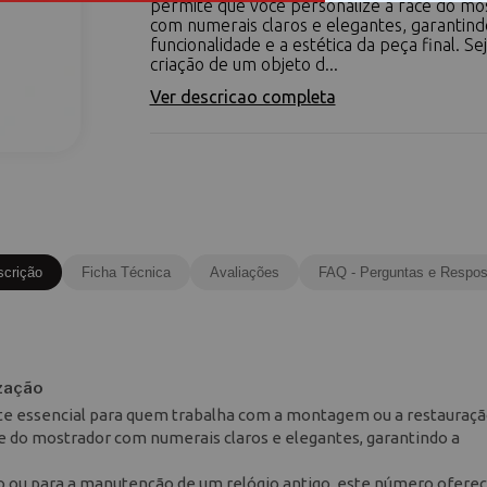
permite que você personalize a face do mo
com numerais claros e elegantes, garantind
funcionalidade e a estética da peça final. Se
criação de um objeto d...
Ver descricao completa
scrição
Ficha Técnica
Avaliações
FAQ - Perguntas e Respos
zação
e essencial para quem trabalha com a montagem ou a restauraçã
ce do mostrador com numerais claros e elegantes, garantindo a
vo ou para a manutenção de um relógio antigo, este número oferec