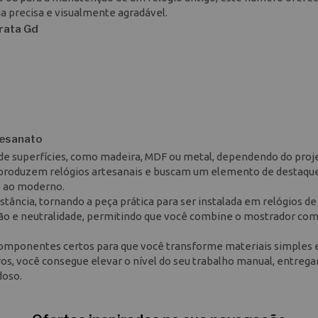
a precisa e visualmente agradável.
rata Gd
tesanato
 de superfícies, como madeira, MDF ou metal, dependendo do proj
e produzem relógios artesanais e buscam um elemento de destaqu
o ao moderno.
istância, tornando a peça prática para ser instalada em relógios d
ação e neutralidade, permitindo que você combine o mostrador co
s componentes certos para que você transforme materiais simples
os, você consegue elevar o nível do seu trabalho manual, entreg
doso.