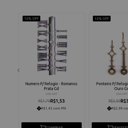
10% OFF
10% OFF
anos
Numero P/ Relogio - Romanos
Ponteiro P/ Relogi
Prata Gd
Ouro G
UNI-ART
UNI-ART
R$1,53
R$3
R$1,70
R$3,50
R$1,45 com PIX
R$2,99 co
COMPRAR
SEM EST