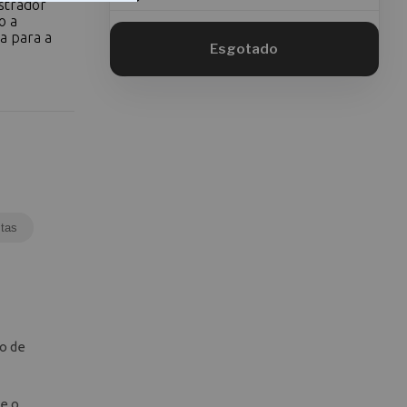
strador
o a
ja para a
tas
o de
e o