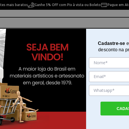
etes mais baratos
Ganhe 5% OFF com Pix à vista ou Boleto
Pague em Até
ho
Cavaletes
Pintura Artística
Pintura Artesan
Cadastre-se
e
desconto na p
io - Arabico Prata Gd
Numero P/ Relogio - Arabico Pra
Sku. 4455
Detalhes do Produto
CADA
Numero P Relogio Arabico Prata Gd para c
O Numero P Relogio Arabico Prata Gd é um
componente essencial para quem trabalha 
montagem ou a restauração de relógios. Es