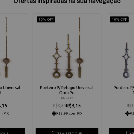
Ofertas inspiradas na sua navegação
10% OFF
10% OFF
o Universal
Ponteiro P/ Relogio Universal
Ponteiro P
d
Ouro Pq
UNI-ART
,15
R$3,15
R$3,50
R$3
m PIX
R$2,99 com PIX
R$
OQUE
SEM ESTOQUE
S