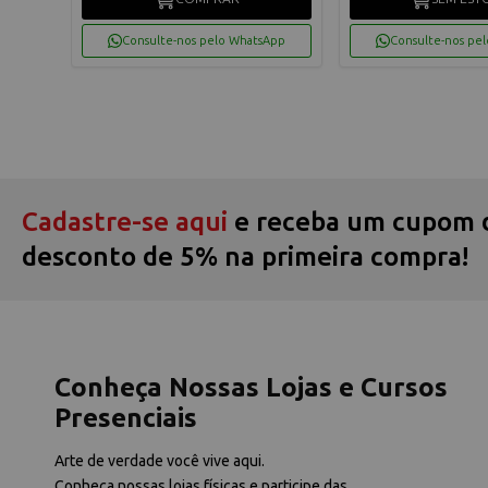
App
Consulte-nos pelo WhatsApp
Consulte-nos pe
Cadastre-se aqui
e receba um cupom 
desconto de 5% na primeira compra!
Conheça Nossas Lojas e Cursos
Presenciais
Arte de verdade você vive aqui.
Conheça nossas lojas físicas e participe das