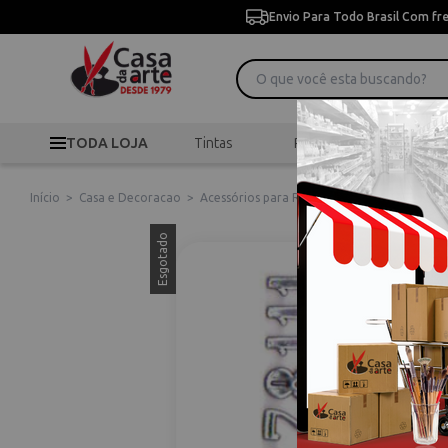
Envio Para Todo Brasil Com fr
TODA LOJA
Tintas
Pincéis
Desen
Início
>
Casa e Decoracao
>
Acessórios para Relógio
>
Numero P/ Relog
Esgotado