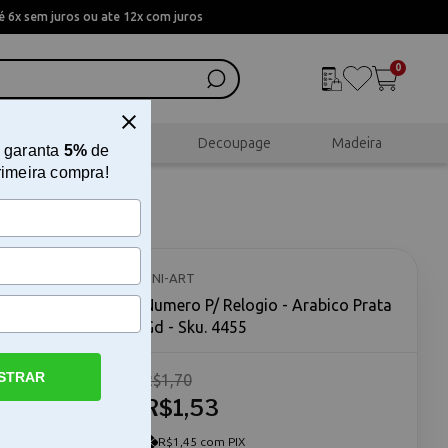
 6x sem juros ou ate 12x com juros
0
al
Scrapbook
Decoupage
Madeira
 garanta
5%
de
rimeira compra!
ta Gd
UNI-ART
Numero P/ Relogio - Arabico Prata
Gd - Sku. 4455
STRAR
R$1,70
ustomização
R$1,53
com a
te item
R$1,45 com PIX