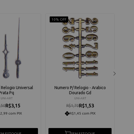
10% OFF
10% 
/ Relogio Universal
Numero P/ Relogio - Arabico
Num
Prata Pq
Dourado Gd
UNI-ART
UNI-ART
R$3,15
R$1,53
,50
R$1,70
2,99 com PIX
R$1,45 com PIX
EM ESTOQUE
SEM ESTOQUE