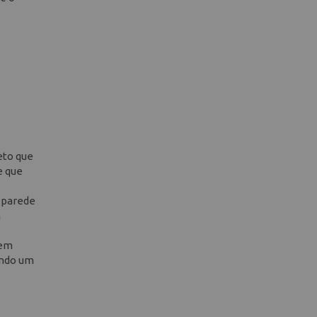
eto que
e que
e parede
m
 em
ando um