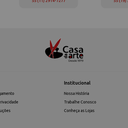
55 (11) 2914-7277
55 (19)
Institucional
gamento
Nossa História
rivacidade
Trabalhe Conosco
luções
Conheça as Lojas