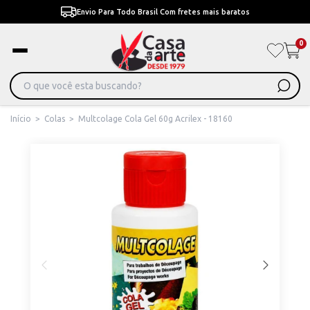
Envio Para Todo Brasil Com fretes mais baratos
0
Início
>
Colas
>
Multcolage Cola Gel 60g Acrilex - 18160