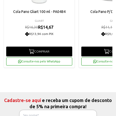
Cola Pano Gliart 100 ml - PA0484
Cola Pano P/ D
GLIART
GLIA
R$14,67
R$16,30
R$11,10
R$13,94 com PIX
R$9,49
COMPRAR
COM
Consulte-nos pelo WhatsApp
Consulte-nos 
Cadastre-se aqui
e receba um cupom de desconto
de 5% na primeira compra!