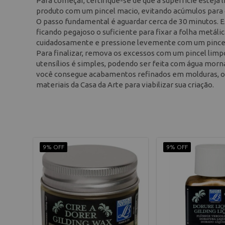
Para começar, certifique-se de que a superfície esteja
produto com um pincel macio, evitando acúmulos para g
O passo fundamental é aguardar cerca de 30 minutos. 
ficando pegajoso o suficiente para fixar a folha metál
cuidadosamente e pressione levemente com um pincel 
Para finalizar, remova os excessos com um pincel limp
utensílios é simples, podendo ser feita com água morna
você consegue acabamentos refinados em molduras, obj
materiais da Casa da Arte para viabilizar sua criação.
9% OFF
9% OFF