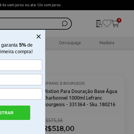
 6x sem juros ou ate 12x com juros
0
al
Scrapbook
Decoupage
Madeira
 garanta
5%
de
rimeira compra!
a
geois -
LEFRANC & BOURGEOIS
Mixtion Para Douração Base Água
Charbonnel 1000ml Lefranc
Bourgeois - 331364 - Sku. 180216
STRAR
R$575,56
R$518,00
nel 1000ml