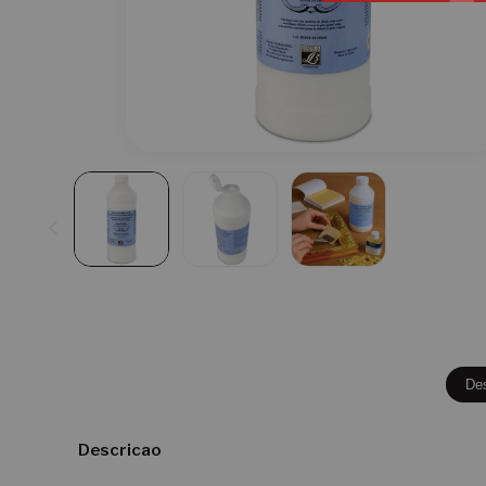
De
Descricao