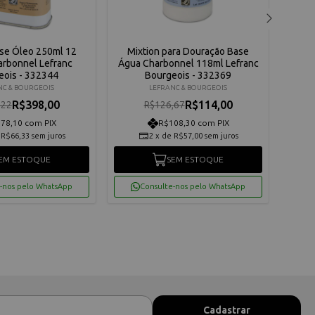
ase Óleo 250ml 12
Mixtion para Douração Base
B
arbonnel Lefranc
Água Charbonnel 118ml Lefranc
Cha
eois - 332344
Bourgeois - 332369
NC & BOURGEOIS
LEFRANC & BOURGEOIS
R$398,00
R$114,00
,22
R$126,67
78,10 com PIX
R$108,30 com PIX
e
R$66,33
sem juros
2
x
de
R$57,00
sem juros
EM ESTOQUE
SEM ESTOQUE
-nos pelo WhatsApp
Consulte-nos pelo WhatsApp