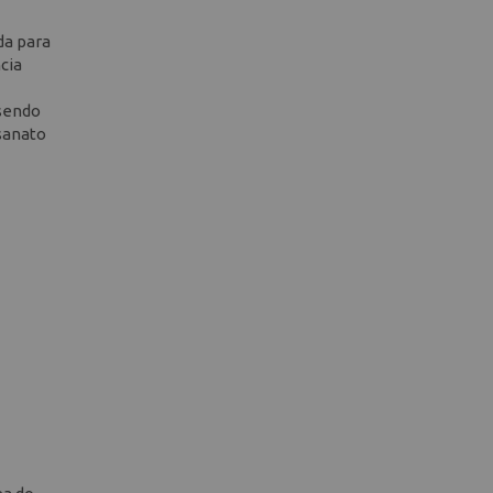
da para
cia
 sendo
sanato