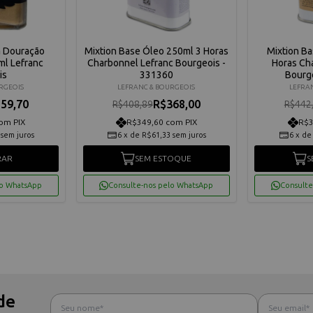
ra Douração
Mixtion Base Óleo 250ml 3 Horas
Mixtion B
ml Lefranc
Charbonnel Lefranc Bourgeois -
Horas Ch
is
331360
Bourg
RGEOIS
LEFRANC & BOURGEOIS
LEFRA
59,70
R$368,00
R$408,89
R$442
om PIX
R$349,60 com PIX
R$3
sem juros
6
x
de
R$61,33
sem juros
6
x
d
RAR
SEM ESTOQUE
S
lo WhatsApp
Consulte-nos pelo WhatsApp
Consulte
de