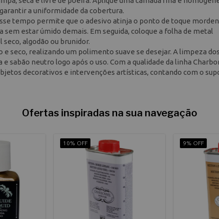
 limpa, seca e livre de poeira. Aplique uma camada fina e homogên
arantir a uniformidade da cobertura.
Esse tempo permite que o adesivo atinja o ponto de toque morden
ica sem estar úmido demais. Em seguida, coloque a folha de metal
seco, algodão ou brunidor.
o e seco, realizando um polimento suave se desejar. A limpeza do
 e sabão neutro logo após o uso. Com a qualidade da linha Charbo
etos decorativos e intervenções artísticas, contando com o sup
Ofertas inspiradas na sua navegação
10% OFF
9% OFF