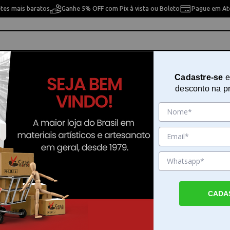
etes mais baratos
Ganhe 5% OFF com Pix à vista ou Boleto
Pague em Até
ho
Cavaletes
Pintura Artística
Pintura Artesan
Cadastre-se
e
desconto na p
bonnel 1000ml Lefranc Bourgeois - 331364
Mixtion Para Douração Base Águ
Charbonnel 1000ml Lefranc Bour
331364
Sku. 180216
CADA
Detalhes do Produto
Mixtion Para Douração Base Água Charbon