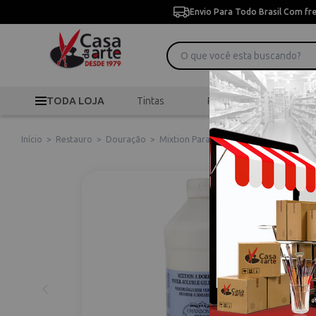
Envio Para Todo Brasil Com fr
TODA LOJA
Tintas
Pincéis
Desen
Início
>
Restauro
>
Douração
>
Mixtion Para Douração Base Água Char