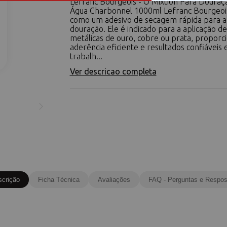
Lefranc Bourgeois - O Mixtion Para Douraç
Água Charbonnel 1000ml Lefranc Bourgeois
como um adesivo de secagem rápida para a 
douração. Ele é indicado para a aplicação de
metálicas de ouro, cobre ou prata, proporc
aderência eficiente e resultados confiáveis
trabalh...
Ver descricao completa
scrição
Ficha Técnica
Avaliações
FAQ - Perguntas e Respos