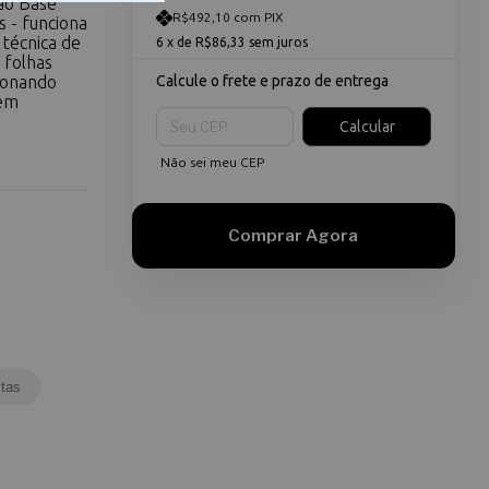
ão Base
R$492,10 com PIX
 - funciona
técnica de
6
x de
R$86,33
sem juros
 folhas
ionando
Calcule o frete e prazo de entrega
 em
Entregas para o CEP:
Calcular
Não sei meu CEP
tas