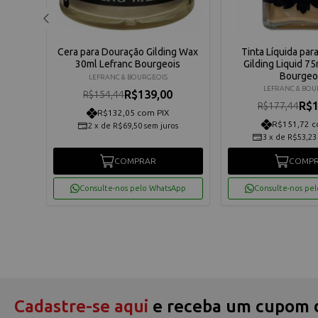
ml
Cera para Douração Gilding Wax
Tinta Líquida pa
30ml Lefranc Bourgeois
Gilding Liquid 75
Bourgeo
LEFRANC & BOURGEOIS
LEFRANC & BOU
R$139,00
R$154,44
R$1
R$177,44
R$132,05 com PIX
R$151,72 c
2
x
de
R$69,50
sem juros
3
x
de
R$53,23
COMPRAR
COMP
App
Consulte-nos pelo WhatsApp
Consulte-nos pe
Cadastre-se aqui
e receba um cupom 