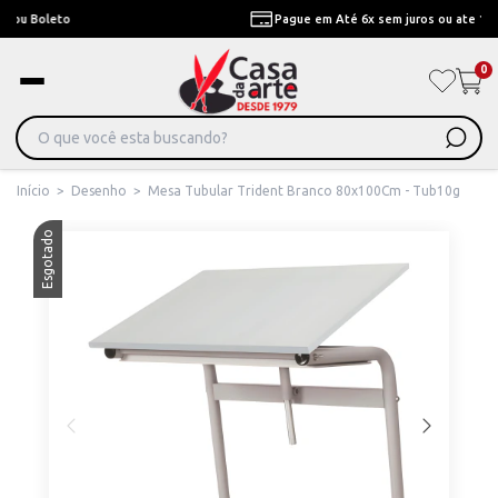
Pague em Até 6x sem juros ou ate 12x com juros
0
Início
>
Desenho
>
Mesa Tubular Trident Branco 80x100Cm - Tub10g
Esgotado