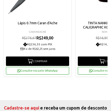
Lápis 0.7mm Caran d'Ache
TINTA NANKIN
CALIGRAPHIC KO
CARANDACHE
KOH-I-
R$249,00
R
R$276,67
R$16,95
R$236,55 com PIX
R$14,49
4
x
de
R$62,25
sem juros
COMPRAR
COM
Consulte-nos pelo WhatsApp
Consulte-nos 
Cadastre-se aqui
e receba um cupom de desconto