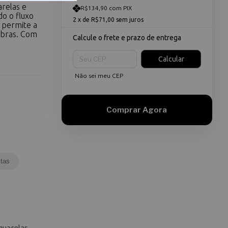
arelas e
R$134,90 com PIX
do o fluxo
2
x de
R$71,00
sem juros
e permite a
obras. Com
Calcule o frete e prazo de entrega
Entregas para o CEP:
Calcular
Não sei meu CEP
tas
quarelas