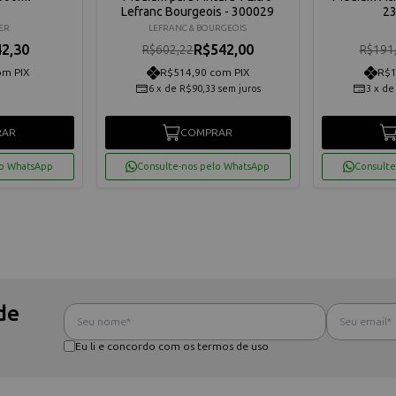
Lefranc Bourgeois - 300029
23
ER
LEFRANC & BOURGEOIS
2,30
R$542,00
R$602,22
R$191
om PIX
R$514,90 com PIX
R$1
6
x
de
R$90,33
sem juros
3
x
d
RAR
COMPRAR
lo WhatsApp
Consulte-nos pelo WhatsApp
Consulte
de
Eu li e concordo com os termos de uso