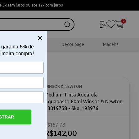
 6x sem juros ou ate 12x com juros
0
al
Scrapbook
Decoupage
Madeira
 garanta
5%
de
rimeira compra!
to 60ml
WINSOR & NEWTON
Medium Tinta Aquarela
Aquapasto 60ml Winsor & Newton
- 3019758 - Sku. 193976
STRAR
R$157,78
para
la
R$142,00
envolvido