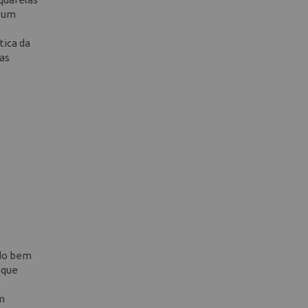
e um
tica da
eas
ndo bem
 que
em