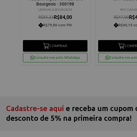
0039
Bourgeois - 300198
LEFRANC & BOURGEOIS
BYO CLEAN
R$84,00
R$4
R$93,33
R$47,00
R$79,80 com PIX
R$40,19 c
COMPRAR
COMP
App
Consulte-nos pelo WhatsApp
Consulte-nos pe
Cadastre-se aqui
e receba um cupom 
desconto de 5% na primeira compra!