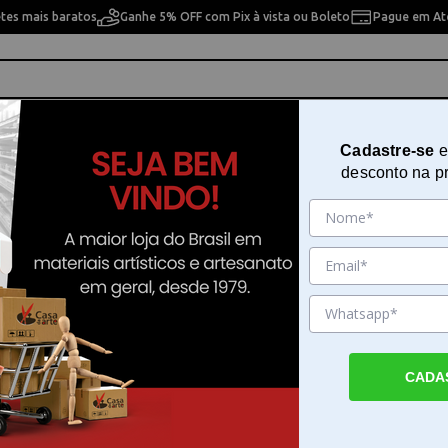
etes mais baratos
Ganhe 5% OFF com Pix à vista ou Boleto
Pague em Até
ho
Cavaletes
Pintura Artística
Pintura Artesan
Cadastre-se
e
desconto na p
apasto 60ml Winsor & Newton - 3019758
Medium Tinta Aquarela Aquapas
Winsor & Newton - 3019758
Sku. 193976
Detalhes do Produto
CADA
Medium Tinta Aquarela Aquapasto Winsor 
texturas e controle O Medium Tinta Aquare
Aquapasto Winsor é um gel translúcido des