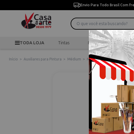
Envio Para Todo Brasil Com fr
TODA LOJA
Tintas
Pincéis
Desen
Início
>
Auxiliares para Pintura
>
Médium
>
Medium Tinta Aquarela Aqu