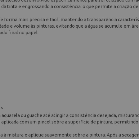
o da tinta e engrossando a consistência, o que permite a criação d
forma mais precisa e fácil, mantendo a transparência caracterís
idade e volume às pinturas, evitando que a água se acumule em ár
ado final no papel.
as
ta aquarela ou guache até atingir a consistência desejada, mistura
r aplicada com um pincel sobre a superfície de pintura, permitindo
gua à mistura e aplique suavemente sobre a pintura. Após a secag