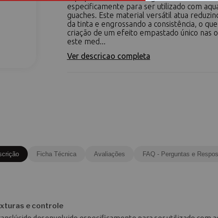
especificamente para ser utilizado com aqu
guaches. Este material versátil atua reduzin
da tinta e engrossando a consistência, o qu
criação de um efeito empastado único nas 
este med...
Ver descricao completa
scrição
Ficha Técnica
Avaliações
FAQ - Perguntas e Respos
xturas e controle
anslúcido desenvolvido especificamente para ser utilizado com a