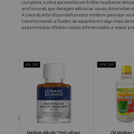
completa, a obra apresenta um brilho resultante dessa t
profissional, que desejam adicionar novas dimensões e t
A Casa da Arte disponibiliza este medium para que você
transformando a fluidez da aquarela em algo mais dens
experimentar efeitos visuais diferenciados e maior pre
9% OFF
10% OFF
75ml
Médium Alkyde 75ml Lefranc
Oil Medium 