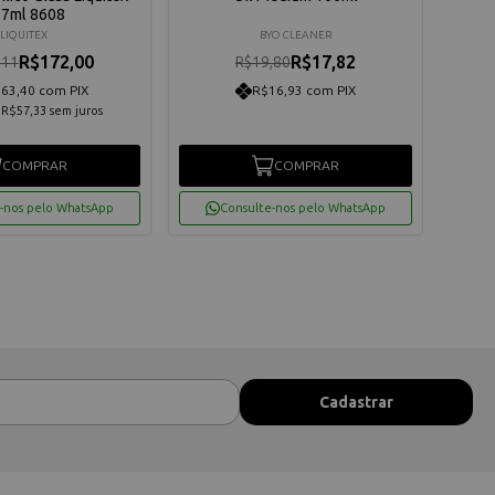
7ml 8608
LIQUITEX
BYO CLEANER
R$172,00
R$17,82
,11
R$19,80
63,40 com PIX
R$16,93 com PIX
e
R$57,33
sem juros
COMPRAR
COMPRAR
-nos pelo WhatsApp
Consulte-nos pelo WhatsApp