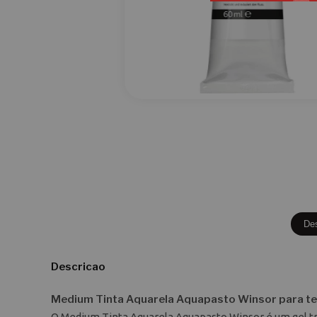
De
Descricao
Medium Tinta Aquarela Aquapasto Winsor para te
O Medium Tinta Aquarela Aquapasto Winsor é um gel tr