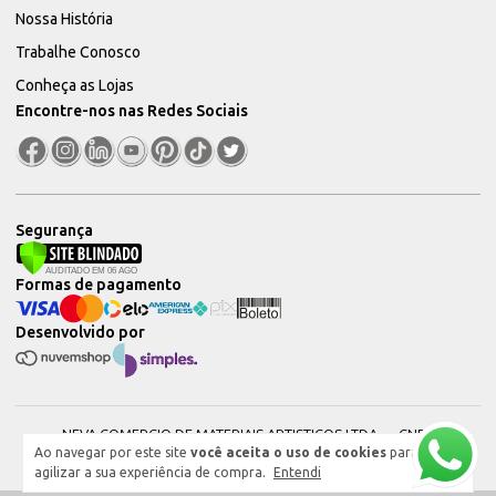
Nossa História
Trabalhe Conosco
Conheça as Lojas
Encontre-nos nas Redes Sociais
Segurança
Formas de pagamento
Desenvolvido por
NEVA COMERCIO DE MATERIAIS ARTISTICOS LTDA — CNPJ:
Ao navegar por este site
você aceita o uso de cookies
para
51604544000101 © 2026. Todos os direitos reservados.
agilizar a sua experiência de compra.
Entendi