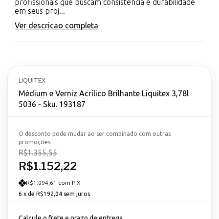
profissionais que buscam consistência e durabilidade
em seus proj...
Ver descricao completa
LIQUITEX
Médium e Verniz Acrílico Brilhante Liquitex 3,78l
5036 - Sku. 193187
O desconto pode mudar ao ser combinado com outras
promoções.
R$1.355,55
R$1.152,22
R$1.094,61 com PIX
6
x de
R$192,04
sem juros
Calcule o frete e prazo de entrega