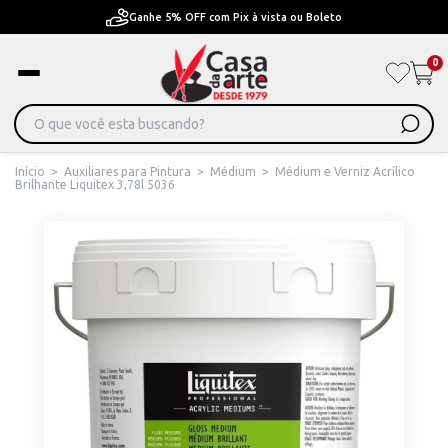
Ganhe 5% OFF com Pix à vista ou Boleto
0
Início
>
Auxiliares para Pintura
>
Médium
>
Médium e Verniz Acrílico
Brilhante Liquitex 3,78l 5036