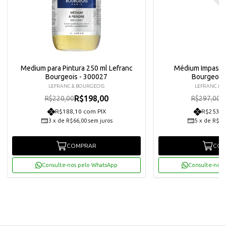
Medium para Pintura 250 ml Lefranc
Médium Impasto
Bourgeois - 300027
Bourgeois
LEFRANC & BOURGEOIS
LEFRANC & 
R$198,00
R
R$220,00
R$297,00
R$188,10 com PIX
R$253,9
3
x
de
R$66,00
sem juros
5
x
de
R$53
COMPRAR
COM
Consulte-nos pelo WhatsApp
Consulte-nos 