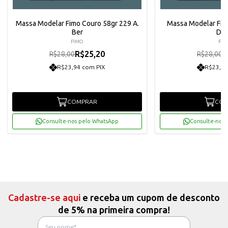
Massa Modelar Fimo Couro 58gr 229 A.
Massa Modelar Fim
Ber
Do
FIMO
FIM
R$25,20
R
R$28,00
R$28,00
R$23,94 com PIX
R$23,94
COMPRAR
COM
Consulte-nos pelo WhatsApp
Consulte-nos 
Cadastre-se aqui
e receba um cupom de desconto
de 5% na primeira compra!