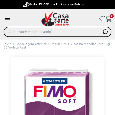
Pague em Até 6x sem juros ou ate 12x com juros
0
Início
>
Modelagem Artística
>
Massa FIMO
>
Massa Modelar Soft 58gr
66 Violeta Real