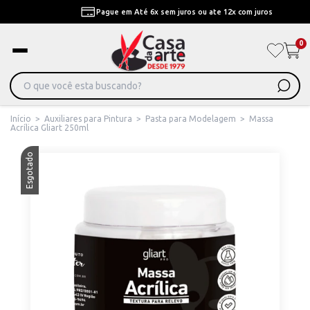
Pague em Até 6x sem juros ou ate 12x com juros
0
Início
>
Auxiliares para Pintura
>
Pasta para Modelagem
>
Massa
Acrílica Gliart 250ml
Esgotado