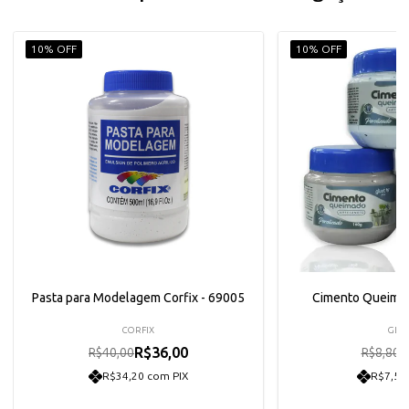
10% OFF
10% OFF
Pasta para Modelagem Corfix - 69005
Cimento Queimad
CORFIX
GLIA
R$36,00
R
R$40,00
R$8,80
R$34,20 com PIX
R$7,52