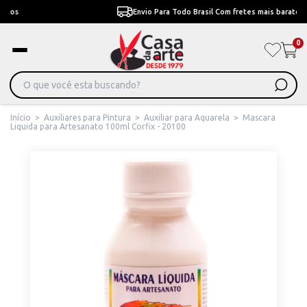
Envio Para Todo Brasil Com fretes mais baratos
0
Início
>
Auxiliares para Pintura
>
Auxiliar para Aquarela
>
Mascara
Liquida para Artesanato 100ml Corfix - 20100