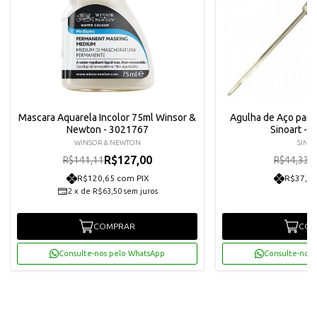
Mascara Aquarela Incolor 75ml Winsor &
Agulha de Aço para 
Newton - 3021767
Sinoart -
WINSOR & NEWTON
SINO
R$127,00
R
R$141,11
R$44,33
R$120,65 com PIX
R$37,91
2
x
de
R$63,50
sem juros
COMPRAR
COM
Consulte-nos pelo WhatsApp
Consulte-nos 