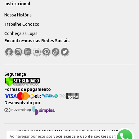
Institucional
Nossa História
Trabalhe Conosco
Conheça as Lojas
Encontre-nos nas Redes Sociais
Segurança
Formas de pagamento
Desenvolvido por
NEVA COMERCIO DE MATERIAIS ARTISTICOS LTDA — CNPJ:
Ao navegar por este site
você aceita o uso de cookies
para
51604544000101 © 2026. Todos os direitos reservados.