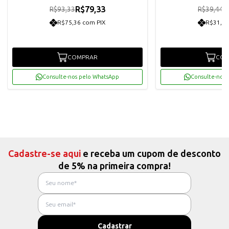
R$79,33
R
R$93,33
R$39,44
R$75,36 com PIX
R$31,84
COMPRAR
COM
Consulte-nos pelo WhatsApp
Consulte-nos 
Cadastre-se aqui
e receba um cupom de desconto
de 5% na primeira compra!