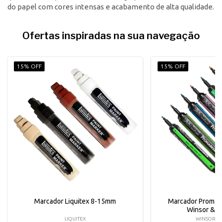
do papel com cores intensas e acabamento de alta qualidade.
Ofertas inspiradas na sua navegação
15% OFF
15% OFF
Marcador Liquitex 8-15mm
Marcador Promar
Winsor & 
LIQUITEX
WINSOR &