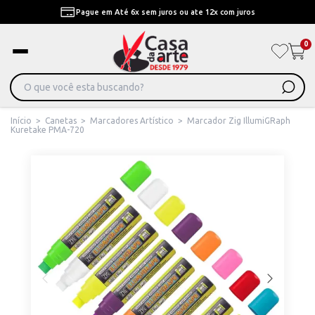
Pague em Até 6x sem juros ou ate 12x com juros
0
Início
>
Canetas
>
Marcadores Artístico
>
Marcador Zig IllumiGRaph
Kuretake PMA-720