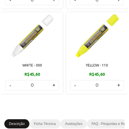
WHITE - 000
YELLOW - 110
R$45,60
R$45,60
-
+
-
+
Descrição
Ficha Técnica
Avaliações
FAQ - Perguntas e Res