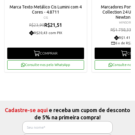
Marca Texto Metálico Cis Lumini com 4
Marcadores Ponta
Cores - 4.8711
Collection 24 Un
Newton -
CIS
WINSOR &
R$21,51
R$23,90
R
R$1.758,33
R$20,43 com PIX
R$1.419,
6
x
de
R$249
COMPRAR
COM
Consulte-nos pelo WhatsApp
Consulte-nos 
Cadastre-se aqui
e receba um cupom de desconto
de 5% na primeira compra!