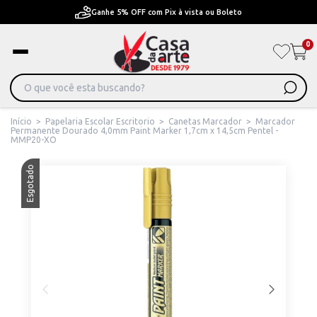
Pague em Até 6x sem juros ou ate 12x com juros
0
Início
>
Papelaria Escolar Escritorio
>
Canetas Marcador
>
Marcador
Permanente Dourado 4,0mm Paint Marker 1,7cm x 14,5cm Pentel -
MMP20-XO
Esgotado