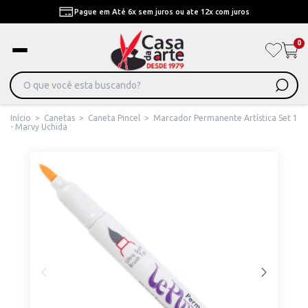
Pague em Até 6x sem juros ou ate 12x com juros
0
Início
>
Canetas
>
Caneta Pincel
>
Marcador Permanente Artística Set 1
- Marvy Uchida