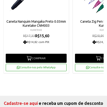
Caneta Nanquim Mangaka Preto 0.03mm
Caneta Zig Pen R
Kuretake CNM003
Kure
KURETAKE
KURET
R$15,60
R
R$17,33
R$28,89
R$14,82 com PIX
R$24,70
COMPRAR
COM
Consulte-nos pelo WhatsApp
Consulte-nos 
Cadastre-se aqui
e receba um cupom de desconto