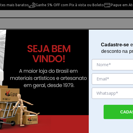
etes mais baratos
Ganhe 5% OFF com Pix à vista ou Boleto
Pague em Até
ho
Cavaletes
Pintura Artística
Pintura Artesan
Cadastre-se
e
desconto na p
ida Le Plume II
Marcador Artístico Marvy Uchida
Plume II
Sku. 194604
Detalhes do Produto
CADA
Marcador Artístico Marvy Uchida Le Plume I
Marcador Artístico Marvy Uchida Le Plume I
ferramenta versátil desenvolvida para ate