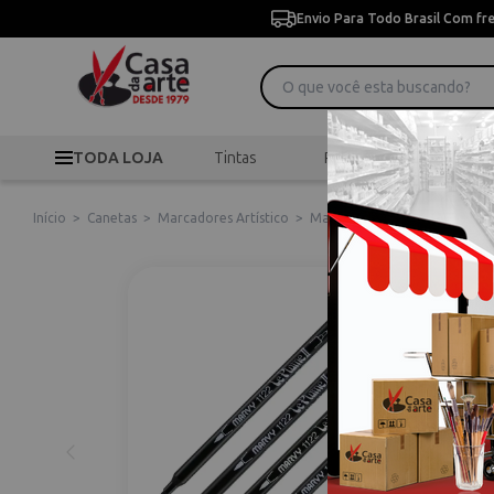
Envio Para Todo Brasil Com fr
TODA LOJA
Tintas
Pincéis
Desen
Início
>
Canetas
>
Marcadores Artístico
>
Marcador Artístico Marvy Uch