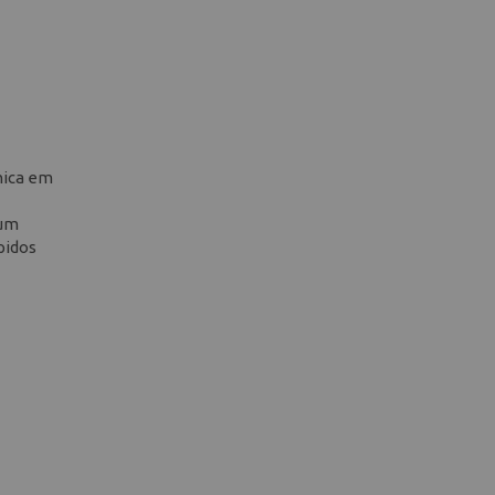
nica em
 um
pidos