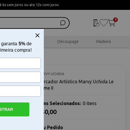
 6x sem juros ou ate 12x com juros
0
al
Scrapbook
Decoupage
Madeira
 garanta
5%
de
rimeira compra!
 Le
MARVY UCHIDA
Marcador Artístico Marvy Uchida Le
Plume II
Itens Selecionados:
0 itens
STRAR
R$0,00
I O
I é uma
Seu Pedido
nder