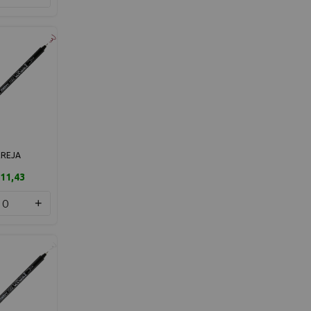
EREJA
11,43
+