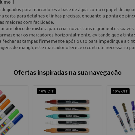
lume II
 adequados para marcadores à base de água, como o papel de aqua
ha certa para detalhes e linhas precisas, enquanto a ponta de pinc
s maiores com facilidade.
ar um bloco de mistura para criar novos tons e gradientes suaves.
a armazenar os marcadores horizontalmente, evitando que a tinta 
echar as tampas firmemente após o uso para impedir que a tint
sonagens de mangá, este marcador oferece o controle necessário pa
Ofertas inspiradas na sua navegação
10% OFF
10% OFF