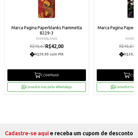
Marca Pagina Paperblanks Fiammetta
Marca Pagina Paperbl
8229-3
2
PAPERBLANKS
PAPERB
R$42,00
R
R$46,67
R$46,67
R$39,90 com PIX
R$39,90
COMPRAR
COM
Consulte-nos pelo WhatsApp
Consulte-nos 
Cadastre-se aqui
e receba um cupom de desconto