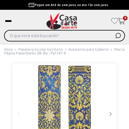
Pague em Até 6x sem juros ou ate 12x com juros
0
Início
>
Papelaria Escolar Escritorio
>
Acessórios para Caderno
>
Marca
Página Paperblanks Silk Sky - Pa1387-8