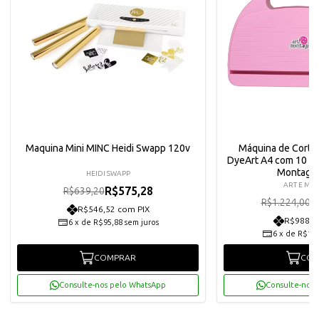
Maquina Mini MINC Heidi Swapp 120v
Máquina de Corte
DyeArt A4 com 10 Fac
Montage
HEIDI SWAPP
ART E MO
R$575,28
R$639,20
R
R$1.224,00
R$546,52 com PIX
R$988,3
6
x
de
R$95,88
sem juros
6
x
de
R$173
COMPRAR
COM
Consulte-nos pelo WhatsApp
Consulte-nos 