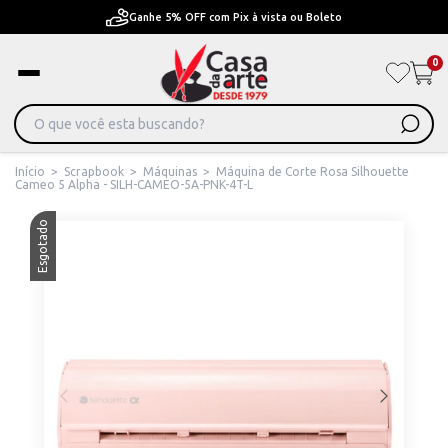
F com Pix à vista ou Boleto
Pague em Até 6x sem j
0
Início
>
Scrapbook
>
Máquinas
>
Máquina de Corte Rosa Silhouette
Cameo 5 Alpha - SILH-CAMEO-5A-PNK-4T-L
Esgotado