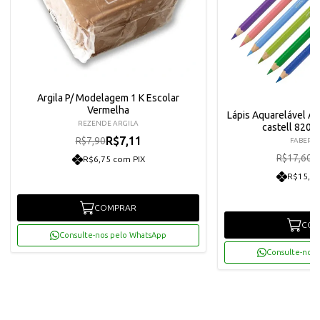
Argila P/ Modelagem 1 K Escolar
Vermelha
Lápis Aquarelável Al
REZENDE ARGILA
castell 8200 
R$7,11
R$7,90
FABER C
R
R$17,60
R$6,75 com PIX
R$15,05
COMPRAR
COM
Consulte-nos pelo WhatsApp
Consulte-nos 