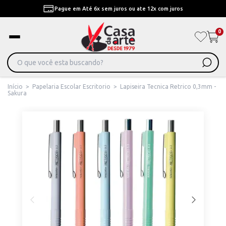
Pague em Até 6x sem juros ou ate 12x com juros
0
Início
>
Papelaria Escolar Escritorio
>
Lapiseira Tecnica Retrico 0,3mm -
Sakura