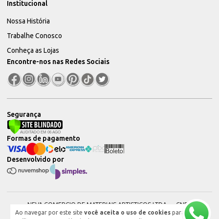
Institucional
Nossa História
Trabalhe Conosco
Conheça as Lojas
Encontre-nos nas Redes Sociais
Segurança
Formas de pagamento
Desenvolvido por
NEVA COMERCIO DE MATERIAIS ARTISTICOS LTDA — CNPJ:
Ao navegar por este site
você aceita o uso de cookies
para
51604544000101 © 2026. Todos os direitos reservados.