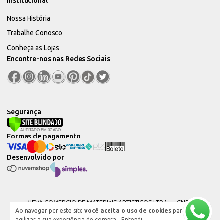
Institucional
Nossa História
Trabalhe Conosco
Conheça as Lojas
Encontre-nos nas Redes Sociais
Segurança
Formas de pagamento
Desenvolvido por
NEVA COMERCIO DE MATERIAIS ARTISTICOS LTDA — CNPJ:
Ao navegar por este site
você aceita o uso de cookies
para
51604544000101 © 2026. Todos os direitos reservados.
agilizar a sua experiência de compra.
Entendi