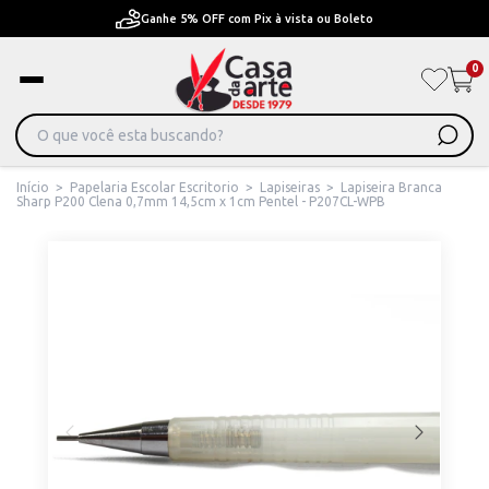
Ganhe 5% OFF com Pix à vista ou Boleto
0
Início
>
Papelaria Escolar Escritorio
>
Lapiseiras
>
Lapiseira Branca
Sharp P200 Clena 0,7mm 14,5cm x 1cm Pentel - P207CL-WPB