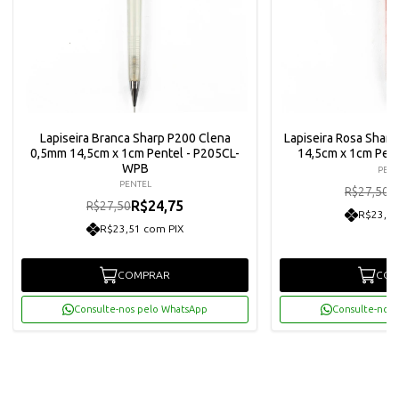
Lapiseira Branca Sharp P200 Clena
Lapiseira Rosa Shar
0,5mm 14,5cm x 1cm Pentel - P205CL-
14,5cm x 1cm Pen
WPB
PENT
PENTEL
R
R$27,50
R$24,75
R$27,50
R$23,51
R$23,51 com PIX
COMPRAR
COM
Consulte-nos pelo WhatsApp
Consulte-nos 