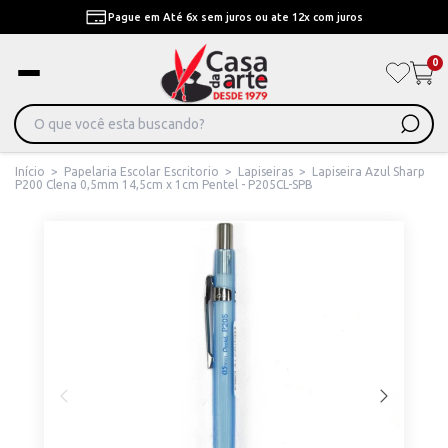
Pague em Até 6x sem juros ou ate 12x com juros
0
Início
>
Papelaria Escolar Escritorio
>
Lapiseiras
>
Lapiseira Azul Sharp
P200 Clena 0,5mm 14,5cm x 1cm Pentel - P205CL-SPB