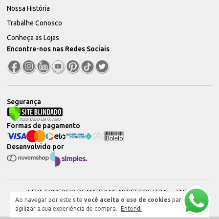
Nossa História
Trabalhe Conosco
Conheça as Lojas
Encontre-nos nas Redes Sociais
Segurança
Formas de pagamento
Desenvolvido por
NEVA COMERCIO DE MATERIAIS ARTISTICOS LTDA — CNPJ:
Ao navegar por este site
você aceita o uso de cookies
para
51604544000101 © 2026. Todos os direitos reservados.
agilizar a sua experiência de compra.
Entendi