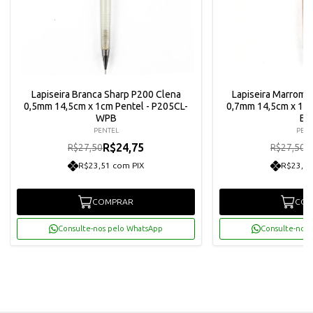
Lapiseira Branca Sharp P200 Clena
Lapiseira Marrom 
0,5mm 14,5cm x 1cm Pentel - P205CL-
0,7mm 14,5cm x 1cm
WPB
EP
PENTEL
PENT
R$24,75
R
R$27,50
R$27,50
R$23,51 com PIX
R$23,51
COMPRAR
COM
Consulte-nos pelo WhatsApp
Consulte-nos 