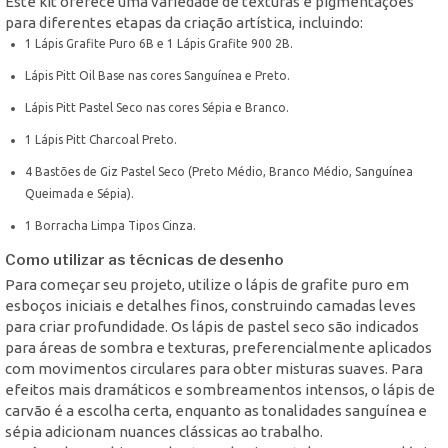
Este kit oferece uma variedade de texturas e pigmentações
para diferentes etapas da criação artística, incluindo:
1 Lápis Grafite Puro 6B e 1 Lápis Grafite 900 2B.
Lápis Pitt Oil Base nas cores Sanguínea e Preto.
Lápis Pitt Pastel Seco nas cores Sépia e Branco.
1 Lápis Pitt Charcoal Preto.
4 Bastões de Giz Pastel Seco (Preto Médio, Branco Médio, Sanguínea
Queimada e Sépia).
1 Borracha Limpa Tipos Cinza.
Como utilizar as técnicas de desenho
Para começar seu projeto, utilize o lápis de grafite puro em
esboços iniciais e detalhes finos, construindo camadas leves
para criar profundidade. Os lápis de pastel seco são indicados
para áreas de sombra e texturas, preferencialmente aplicados
com movimentos circulares para obter misturas suaves. Para
efeitos mais dramáticos e sombreamentos intensos, o lápis de
carvão é a escolha certa, enquanto as tonalidades sanguínea e
sépia adicionam nuances clássicas ao trabalho.