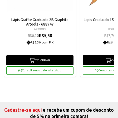
Lápis Grafite Graduado 2B Graphite
Lapis Graduado 1500
Artools - 688947
ARTOOLS
KOH-I-
R$5,58
R
R$6,20
R$7,70
R$5,30 com PIX
R$6,58
COMPRAR
COM
Consulte-nos pelo WhatsApp
Consulte-nos 
Cadastre-se aqui
e receba um cupom de desconto
de 5% na primeira compra!