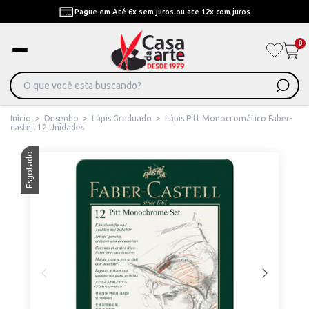
Pague em Até 6x sem juros ou ate 12x com juros
0
Início
>
Desenho
>
Lápis Graduado
>
Lápis Pitt Monocromático Faber-
castell 12 Unidades
Esgotado