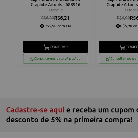
961
Graphite Artools - 688916
Graphite Artool
ARTOOLS
ARTOOL
R$6,21
R$6
R$6,90
R$6,90
R$5,90 com PIX
R$5,90 co
COMPRAR
COMP
App
Consulte-nos pelo WhatsApp
Consulte-nos pe
Cadastre-se aqui
e receba um cupom 
desconto de 5% na primeira compra!