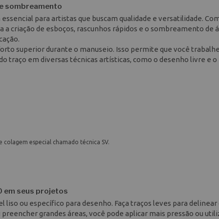
o e sombreamento
essencial para artistas que buscam qualidade e versatilidade. Co
ara a criação de esboços, rascunhos rápidos e o sombreamento de 
cação.
rto superior durante o manuseio. Isso permite que você trabalh
do traço em diversas técnicas artísticas, como o desenho livre e o
de colagem especial chamado técnica SV.
0 em seus projetos
liso ou específico para desenho. Faça traços leves para delinear
 preencher grandes áreas, você pode aplicar mais pressão ou utili