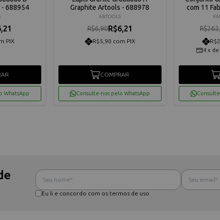
s - 688954
Graphite Artools - 688978
com 11 Fab
S
ARTOOLS
FA
,21
R$6,21
R$6,90
R$262
m PIX
R$5,90 com PIX
R$2
4
x
d
RAR
COMPRAR
lo WhatsApp
Consulte-nos pelo WhatsApp
Consulte
de
Eu li e concordo com os termos de uso