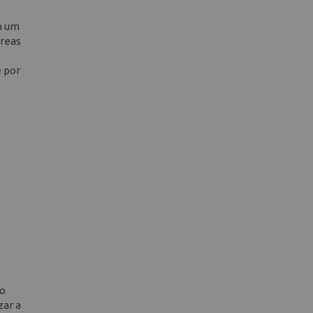
m um
áreas
e por
 o
zar a