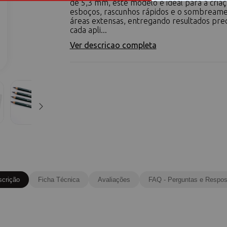
de 5,3 mm, este modelo é ideal para a cria
esboços, rascunhos rápidos e o sombream
áreas extensas, entregando resultados pre
cada apli...
Ver descricao completa
scrição
Ficha Técnica
Avaliações
FAQ - Perguntas e Respos