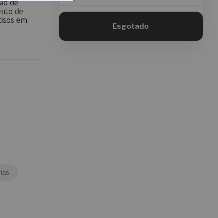
ção de
ento de
cisos em
tas