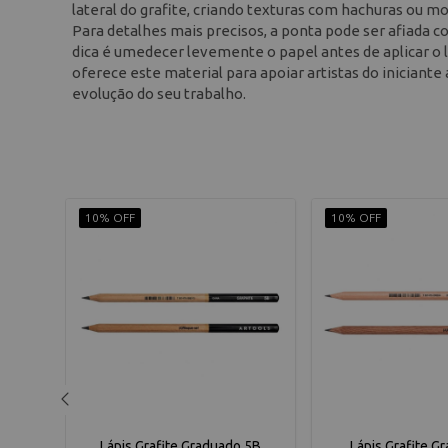
lateral do grafite, criando texturas com hachuras ou m
Para detalhes mais precisos, a ponta pode ser afiada 
dica é umedecer levemente o papel antes de aplicar o l
oferece este material para apoiar artistas do iniciante
evolução do seu trabalho.
10% OFF
10% OFF
 HB
Lápis Grafite Graduado 5B
Lápis Grafite G