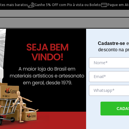
etes mais baratos
Ganhe 5% OFF com Pix à vista ou Boleto
Pague em Até
ho
Cavaletes
Pintura Artística
Pintura Artesan
Cadastre-se
e
desconto na p
Lápis Jumbo Faber-castell 2b 90
Sku. 142929
Detalhes do Produto
CADA
Lápis Jumbo Faber-castell 2b 9000 para de
sombreamento O Lápis Jumbo Faber-castel
uma ferramenta essencial para artistas qu
qualidade e versatilidade. Com um grafite e