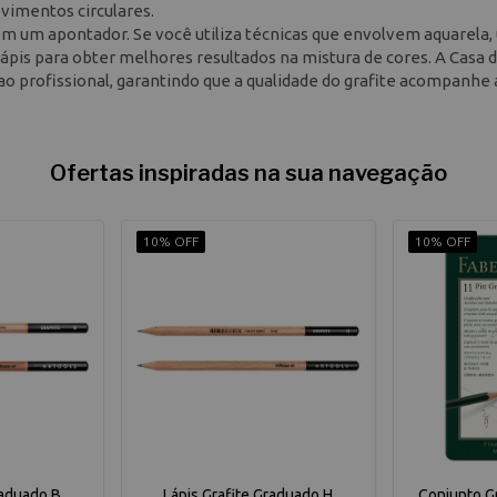
ovimentos circulares.
com um apontador. Se você utiliza técnicas que envolvem aquarela
ápis para obter melhores resultados na mistura de cores. A Casa 
 ao profissional, garantindo que a qualidade do grafite acompanhe 
Ofertas inspiradas na sua navegação
10% OFF
10% OFF
raduado B
Lápis Grafite Graduado H
Conjunto Gr