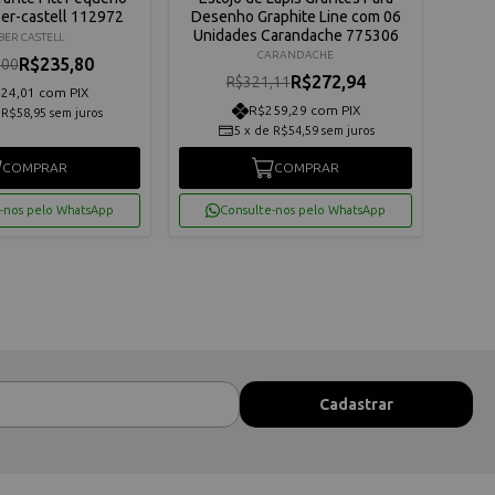
er-castell 112972
Desenho Graphite Line com 06
Gr
Unidades Carandache 775306
BER CASTELL
CARANDACHE
R$235,80
,00
R$272,94
R$321,11
24,01 com PIX
R$259,29 com PIX
e
R$58,95
sem juros
5
x
de
R$54,59
sem juros
COMPRAR
COMPRAR
-nos pelo WhatsApp
Consulte-nos pelo WhatsApp