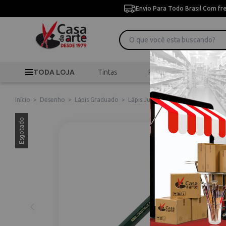
Envio Para Todo Brasil Com fr
TODA LOJA
Tintas
Pincéis
Desen
Início
>
Desenho
>
Lápis Graduado
>
Lápis Jumbo Faber-castell 2b 9000
Esgotado