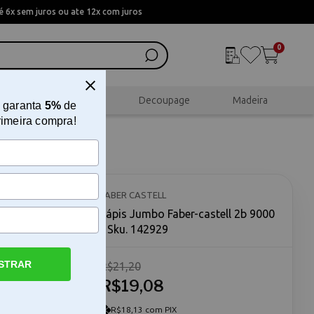
 6x sem juros ou ate 12x com juros
0
al
Scrapbook
Decoupage
Madeira
 garanta
5%
de
rimeira compra!
00
FABER CASTELL
Lápis Jumbo Faber-castell 2b 9000
- Sku. 142929
STRAR
R$21,20
senho e
l 2b 9000 é
R$19,08
e buscam
xtra grosso
R$18,13 com PIX