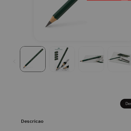
De
Descricao