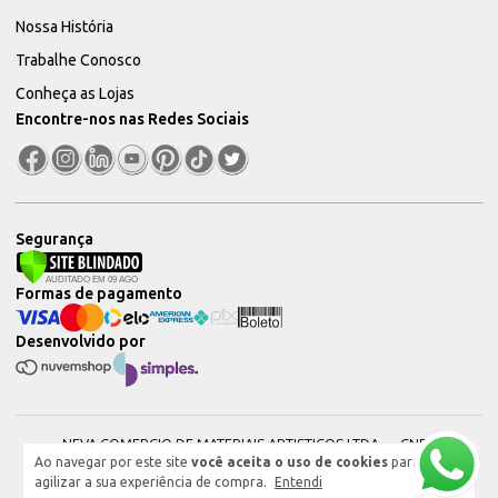
Nossa História
Trabalhe Conosco
Conheça as Lojas
Encontre-nos nas Redes Sociais
Segurança
Formas de pagamento
Desenvolvido por
NEVA COMERCIO DE MATERIAIS ARTISTICOS LTDA — CNPJ:
Ao navegar por este site
você aceita o uso de cookies
para
51604544000101 © 2026. Todos os direitos reservados.
agilizar a sua experiência de compra.
Entendi