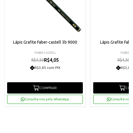
Lápis Grafite Faber-castell 3b 9000
Lápis Grafite Fabe
FABER CASTELL
FABER C
R$4,05
R
R$4,50
R$4,50
R$3,85 com PIX
R$3,85
COMPRAR
COM
Consulte-nos pelo WhatsApp
Consulte-nos 