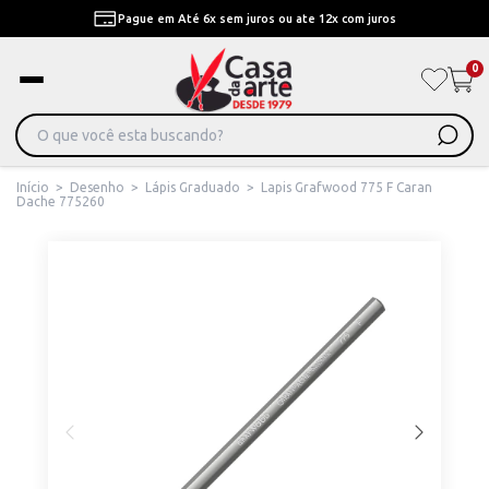
Pague em Até 6x sem juros ou ate 12x com juros
0
Início
>
Desenho
>
Lápis Graduado
>
Lapis Grafwood 775 F Caran
Dache 775260