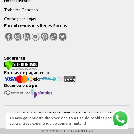
Nossa História
Trabalhe Conosco
Conheça as Lojas
Encontre-nos nas Redes Sociais
Segurança
Formas de pagamento
Desenvolvido por
NEVA COMERCIO DE MATERIAIS ARTISTICOS LTDA — CNPJ:
Ao navegar por este site
você aceita o uso de cookies
para
51604544000101 © 2026. Todos os direitos reservados.
agilizar a sua experiência de compra.
Entendi