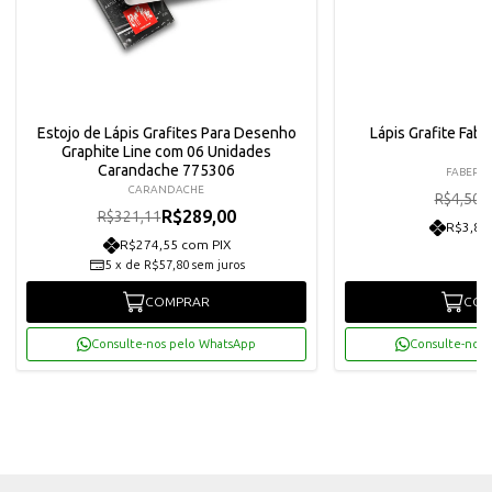
Estojo de Lápis Grafites Para Desenho
Lápis Grafite Fabe
Graphite Line com 06 Unidades
Carandache 775306
FABER C
CARANDACHE
R
R$4,50
R$289,00
R$321,11
R$3,85
R$274,55 com PIX
5
x
de
R$57,80
sem juros
COMPRAR
COM
Consulte-nos pelo WhatsApp
Consulte-nos 