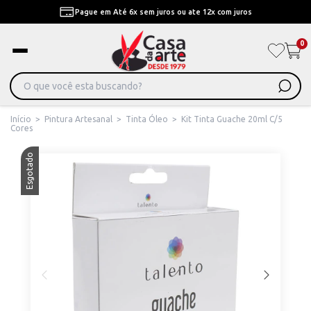
Pague em Até 6x sem juros ou ate 12x com juros
0
Início
>
Pintura Artesanal
>
Tinta Óleo
>
Kit Tinta Guache 20ml C/5
Cores
Esgotado