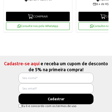
6
x
de
R$53
COMPRAR
COM
Consulte-nos pelo WhatsApp
Consulte-nos 
Cadastre-se aqui
e receba um cupom de desconto
de 5% na primeira compra!
Eu li e concordo com os termos de uso