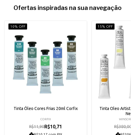
Ofertas inspiradas na sua navegação
10% OFF
15% OFF
Tinta Óleo Cores Frias 20ml Corfix
Tinta Oleo Artist 
New
CORFIX
WINSOR &
R$10,71
R
R$11,90
R$380,00
R$10,17 com PIX
R$306,8