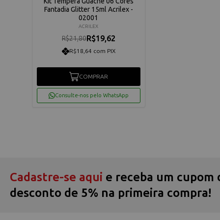
Kit Tempera Guache 06 Cores
Fantadia Glitter 15ml Acrilex -
02001
ACRILEX
R$19,62
R$21,80
R$18,64 com PIX
COMPRAR
Consulte-nos pelo WhatsApp
Cadastre-se aqui
e receba um cupom 
desconto de 5% na primeira compra!