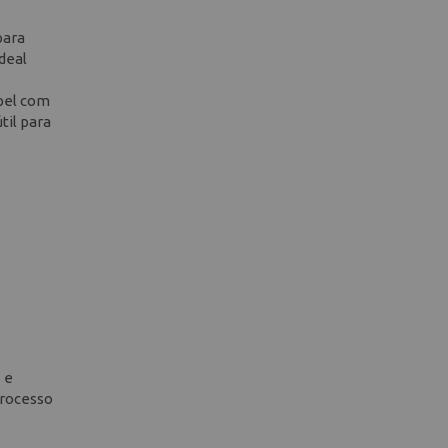
para
deal
apel com
til para
 e
processo