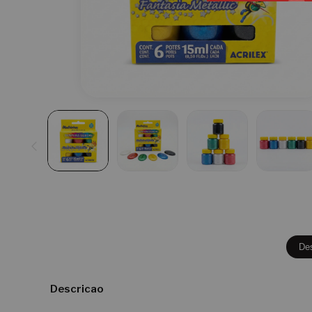
De
Descricao