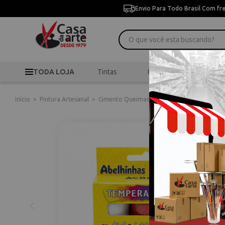
Envio Para Todo Brasil Com fr
TODA LOJA
Tintas
Pincéis
Desen
Início
>
Pintura Artesanal
>
Cimento Queimado
>
Kit Tempera Guache 06