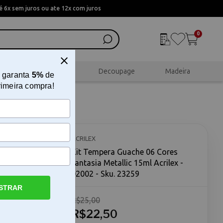
 6x sem juros ou ate 12x com juros
0
al
Scrapbook
Decoupage
Madeira
 garanta
5%
de
rimeira compra!
tasia
ACRILEX
Kit Tempera Guache 06 Cores
Fantasia Metallic 15ml Acrilex -
02002 - Sku. 23259
STRAR
R$25,00
llic 15ml
ntasia
R$22,50
ibrantes e