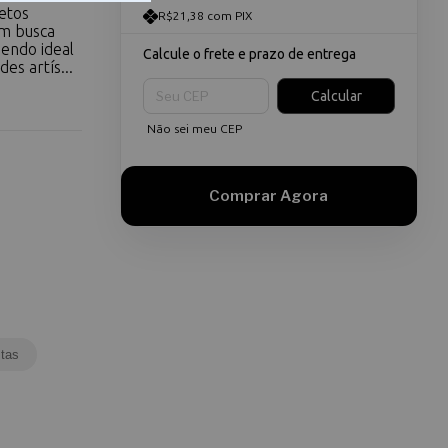
etos
R$21,38 com PIX
em busca
sendo ideal
Calcule o frete e prazo de entrega
es artís...
Entregas para o CEP:
Calcular
Não sei meu CEP
tas