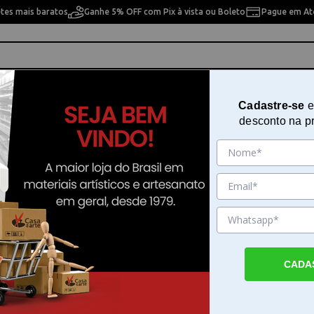
etes mais baratos
Ganhe 5% OFF com Pix à vista ou Boleto
Pague em Até
ho
Cavaletes
Pintura Artística
Pintura Artesan
Cadastre-se
e
desconto na p
 Cores Fantasia Metallic 15ml Acrilex - 02002
Kit Tempera Guache 06 Cores Fan
Metallic 15ml Acrilex - 02002
Sku. 23259
Detalhes do Produto
CADA
Kit Tempera Guache 06 Cores Fantasia Meta
Acrilex - O Kit Tempera Guache 06 Cores Fa
Metallic 15ml Acrilex - proporciona cores v