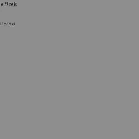
 e fáceis
u
ferece o