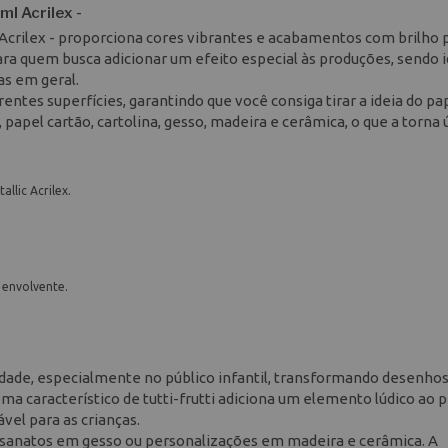
l Acrilex -
Acrilex - proporciona cores vibrantes e acabamentos com brilho 
ara quem busca adicionar um efeito especial às produções, sendo i
as em geral.
entes superfícies, garantindo que você consiga tirar a ideia do p
papel cartão, cartolina, gesso, madeira e cerâmica, o que a torna ú
llic Acrilex.
s envolvente.
vidade, especialmente no público infantil, transformando desenhos
a característico de tutti-frutti adiciona um elemento lúdico ao 
vel para as crianças.
rtesanatos em gesso ou personalizações em madeira e cerâmica. A