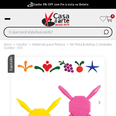
Ganhe 5% OFF com Pix à vista ou Boleto
0
Início
>
Condor
>
Materiais para Pintura
>
Kit Pinta Bolinhas 2 Unidades
Condor - 555
Esgotado