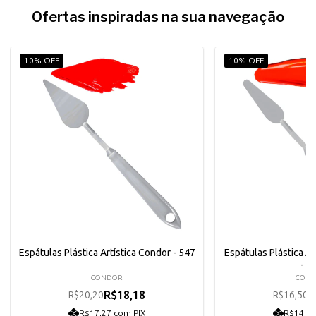
Ofertas inspiradas na sua navegação
10% OFF
10% OFF
Espátulas Plástica Artística Condor - 547
Espátulas Plástica Ar
- 5
CONDOR
CON
R$18,18
R
R$20,20
R$16,50
R$17,27 com PIX
R$14,11