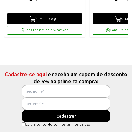
SEM ESTOQUE
SEM E
Consulte-nos pelo WhatsApp
Consulte-nos 
Cadastre-se aqui
e receba um cupom de desconto
de 5% na primeira compra!
Eu li e concordo com os termos de uso