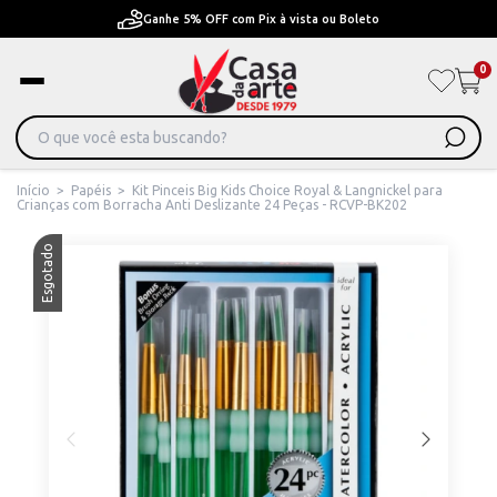
Ganhe 5% OFF com Pix à vista ou Boleto
0
Início
>
Papéis
>
Kit Pinceis Big Kids Choice Royal & Langnickel para
Crianças com Borracha Anti Deslizante 24 Peças - RCVP-BK202
Esgotado