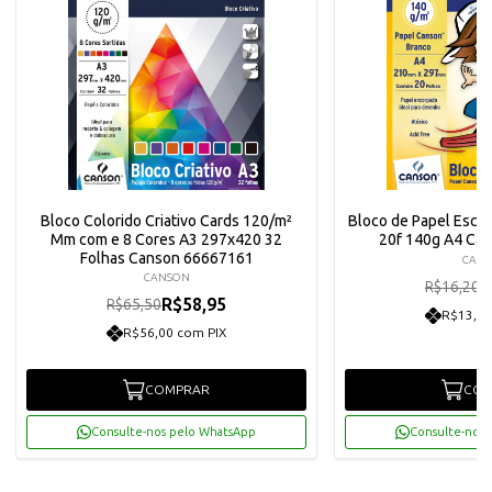
Bloco Colorido Criativo Cards 120/m²
Bloco de Papel Esco
Mm com e 8 Cores A3 297x420 32
20f 140g A4 Ca
Folhas Canson 66667161
CAN
CANSON
R
R$16,20
R$58,95
R$65,50
R$13,85
R$56,00 com PIX
COMPRAR
COM
Consulte-nos pelo WhatsApp
Consulte-nos 