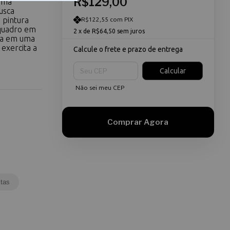
R$129,00
 uma
usca
 pintura
R$122,55 com PIX
quadro em
2
x de
R$64,50
sem juros
la em uma
exercita a
Calcule o frete e prazo de entrega
Entregas para o CEP:
Calcular
Não sei meu CEP
tas