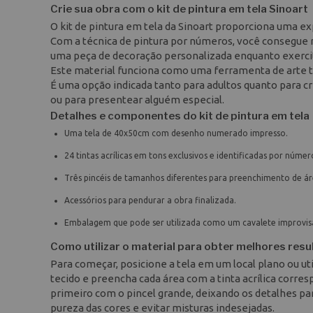
Crie sua obra com o kit de pintura em tela Sinoart
O kit de pintura em tela da Sinoart proporciona uma e
Com a técnica de pintura por números, você consegue 
uma peça de decoração personalizada enquanto exercita
Este material funciona como uma ferramenta de arte te
É uma opção indicada tanto para adultos quanto para c
ou para presentear alguém especial.
Detalhes e componentes do kit de pintura em tela
Uma tela de 40x50cm com desenho numerado impresso.
24 tintas acrílicas em tons exclusivos e identificadas por númer
Três pincéis de tamanhos diferentes para preenchimento de ár
Acessórios para pendurar a obra finalizada.
Embalagem que pode ser utilizada como um cavalete improvis
Como utilizar o material para obter melhores res
Para começar, posicione a tela em um local plano ou ut
tecido e preencha cada área com a tinta acrílica corre
primeiro com o pincel grande, deixando os detalhes par
pureza das cores e evitar misturas indesejadas.