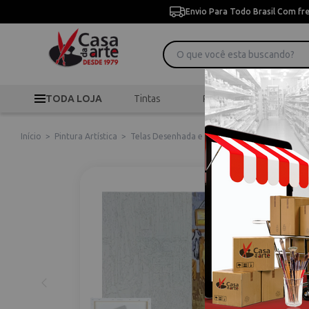
Envio Para Todo Brasil Com fr
TODA LOJA
Tintas
Pincéis
Desen
Início
>
Pintura Artística
>
Telas Desenhada e Riscada
>
Kit para Pintu