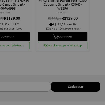
erada em Tela 40x50
Pintura Numerada em Tela 40x50
Pintu
no Campo Sinoart -
Cotidiano Sinoart - C3040-
Ga
040-W6998
W8296
SINOART
SINOART
R$129,00
R$129,00
,33
R$143,33
22,55 com PIX
R$122,55 com PIX
e
R$64,50
sem juros
2
x
de
R$64,50
sem juros
COMPRAR
COMPRAR
-nos pelo WhatsApp
Consulte-nos pelo WhatsApp