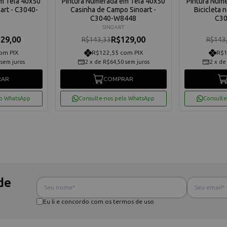
m Tela 40x50
Pintura Numerada em Tela 40x50
Pintura Num
art - C3040-
Casinha de Campo Sinoart -
Bicicleta 
6
C3040-W8448
C3
SINOART
29,00
R$129,00
R$143,33
R$143
om PIX
R$122,55 com PIX
R$1
sem juros
2
x
de
R$64,50
sem juros
2
x
d
RAR
COMPRAR
lo WhatsApp
Consulte-nos pelo WhatsApp
Consulte
de
Eu li e concordo com os termos de uso