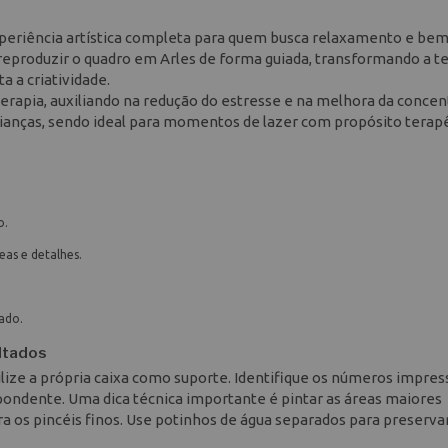
xperiência artística completa para quem busca relaxamento e bem
reproduzir o quadro em Arles de forma guiada, transformando a t
 a criatividade.
rapia, auxiliando na redução do estresse e na melhora da concen
rianças, sendo ideal para momentos de lazer com propósito terap
o.
eas e detalhes.
ado.
ultados
ilize a própria caixa como suporte. Identifique os números impres
spondente. Uma dica técnica importante é pintar as áreas maiores
a os pincéis finos. Use potinhos de água separados para preserva