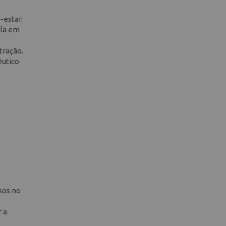
-estar.
ela em
tração.
êutico
sos no
r a