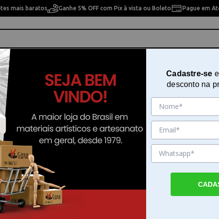
etes mais baratos
Ganhe 5% OFF com Pix à vista ou Boleto
Pague em Até
ho
Cavaletes
Pintura Artística
Pintura Artesan
Cadastre-se
e
desconto na p
ra Numerada em Tela 40x50cm Sinoart - Quadro em Arles - Arte Terapia - C3040
Kit para Pintura Numerada em T
40x50cm Sinoart - Quadro em Arle
Terapia - C3040-W3619
Sku. 200476
CADA
Detalhes do Produto
Crie sua obra com o kit de pintura em tela S