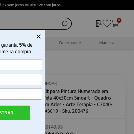
 6x sem juros ou ate 12x com juros
0
al
Scrapbook
Decoupage
Madeira
 garanta
5%
de
rimeira compra!
-W3619
ela
s - Arte
SINOART
Kit para Pintura Numerada em
Tela 40x50cm Sinoart - Quadro
em Arles - Arte Terapia - C3040-
W3619 - Sku. 200476
STRAR
R$143,33
inoart O kit