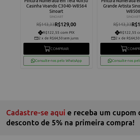
 40x50
Pintura Numerada em Tela 40x50
Pintura Numerada e
040-
Casinha Voando C3040-W8564
Grande Artista Sino
Sinoart
W850
SINOART
SINOART
R$129,00
R$1
R$143,33
R$143,33
R$122,55 com PIX
R$122,55 c
os
2
x
de
R$64,50
sem juros
2
x
de
R$64,50
COMPRAR
COMP
App
Consulte-nos pelo WhatsApp
Consulte-nos pe
Cadastre-se aqui
e receba um cupom 
desconto de 5% na primeira compra!