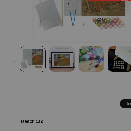
De
Descricao