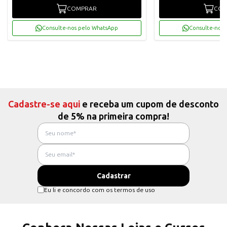
COMPRAR
COM
Consulte-nos pelo WhatsApp
Consulte-nos 
Cadastre-se aqui
e receba um cupom de desconto
de 5% na primeira compra!
Eu li e concordo com os termos de uso