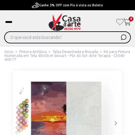
Pague em Até 6x sem juros ou ate 12x com juros
0
Início
>
Pintura Artística
>
Telas Desenhada e Riscada
>
Kit para Pintura
Numerada em Tela 40x50cm Sinoart - Pôr do Sol- Arte Terapia - C3040-
W4177