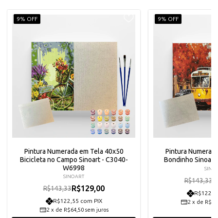
9% OFF
9% OFF
Pintura Numerada em Tela 40x50
Pintura Numerad
Bicicleta no Campo Sinoart - C3040-
Bondinho Sinoar
W6998
SINO
SINOART
R
R$143,33
R$129,00
R$143,33
R$122,5
R$122,55 com PIX
2
x
de
R$64
2
x
de
R$64,50
sem juros