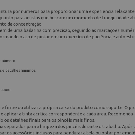
de pintura por números para proporcionar uma experiência relaxante
es quanto para artistas que buscam um momento de tranquilidade at
ento da concentração.
em de uma bailarina com precisão, seguindo as marcações numéri
nsformando o ato de pintar em um exercício de paciência e autoesti
or número.
s e detalhes mínimos.
 apoio.
e firme ou utilizar a própria caixa do produto como suporte. O p
 aplicar a tinta acrílica correspondente a cada área. Recomenda
o os detalhes finais para os pincéis mais finos.
ua separados para a limpeza dos pincéis durante o trabalho. Após 
ar os acessórios inclusos para pendurar a tela ou optar por emold