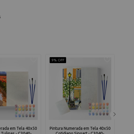
s
9% OFF
9% O
erada em Tela 40x50
Pintura Numerada em Tela 40x50
Pintu
Tulipas - C3040-
Cotidiano Sinoart - C3040-
B