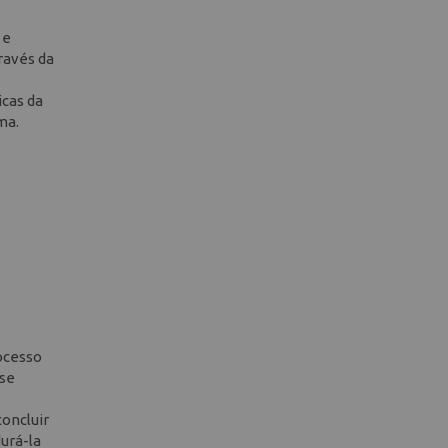
 e
ravés da
cas da
ma.
rocesso
-se
concluir
urá-la