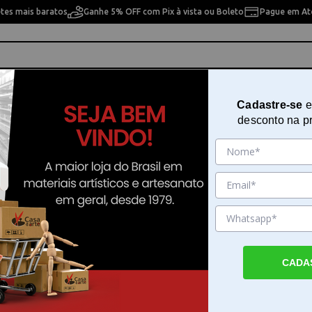
etes mais baratos
Ganhe 5% OFF com Pix à vista ou Boleto
Pague em Até
ho
Cavaletes
Pintura Artística
Pintura Artesan
Cadastre-se
e
desconto na p
a Numerada em Tela 40x50cm Sinoart - Bailarina - Arte Terapia - C3040-W2271
Kit para Pintura Numerada em T
40x50cm Sinoart - Bailarina - Art
- C3040-W2271
Sku. 200471
CADA
Detalhes do Produto
Kit de pintura em tela numerada Sinoart Bail