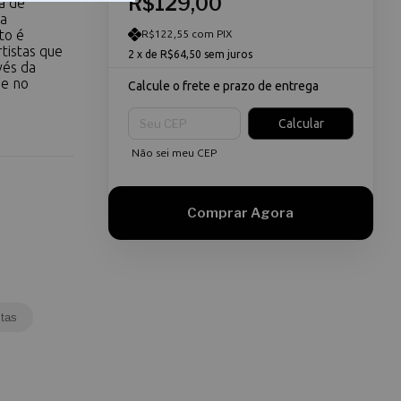
R$129,00
ca de
a
to é
R$122,55 com PIX
rtistas que
2
x de
R$64,50
sem juros
vés da
 e no
Calcule o frete e prazo de entrega
Entregas para o CEP:
Calcular
Não sei meu CEP
tas