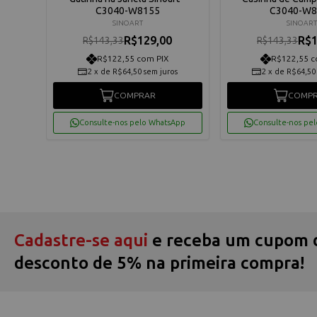
C3040-W8155
C3040-W8
SINOART
SINOART
R$129,00
R$1
R$143,33
R$143,33
R$122,55 com PIX
R$122,55 c
os
2
x
de
R$64,50
sem juros
2
x
de
R$64,50
COMPRAR
COMP
App
Consulte-nos pelo WhatsApp
Consulte-nos pe
Cadastre-se aqui
e receba um cupom 
desconto de 5% na primeira compra!