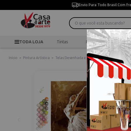
Envio Para Todo Brasil Com fr
TODA LOJA
Tintas
Pincéis
Desen
Início
>
Pintura Artística
>
Telas Desenhada e Riscada
>
Kit para Pintur