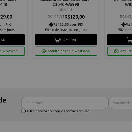
448
C3040-W6998
W83
SINOART
29,00
R$129,00
R$143,33
R$143
om PIX
R$122,55 com PIX
R$1
sem juros
2
x
de
R$64,50
sem juros
2
x
d
RAR
COMPRAR
lo WhatsApp
Consulte-nos pelo WhatsApp
Consulte
de
Eu li e concordo com os termos de uso