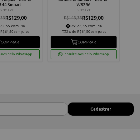
44 Sinoart
W8296
SINOART
SINOART
R$129,00
R$129,00
,33
R$143,33
22,55 com PIX
R$122,55 com PIX
e
R$64,50
sem juros
2
x
de
R$64,50
sem juros
COMPRAR
COMPRAR
-nos pelo WhatsApp
Consulte-nos pelo WhatsApp