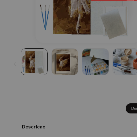
De
Descricao