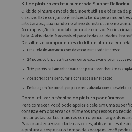
Kit de pintura em tela numerada Sinoart Bailarina
O kit de pintura em tela da Sinoart utiliza a técnica 
criativa. Este conjunto é indicado tanto para iniciant
arteterapia, auxiliando no alívio do estresse e no aum
A composição do produto permite que você crie a imag
tela. A atividade é acessível para todas as idades, tra
Detalhes e componentes do kit de pintura em tela
Uma tela de 40x50cm com desenho numerado impresso.
24 potes de tinta acrílica com cores exclusivas e codificadas p
Três pincéis de tamanhos variados para preencher áreas ampla
Acessórios para pendurar a obra após a finalização.
Embalagem funcional que pode ser utilizada como cavalete de
Como utilizar a técnica de pintura por números
Para começar, você pode apoiar a tela em uma superfíci
consiste em observar os números impressos no tecido e
iniciar pelas partes maiores com o pincel largo, deixand
Para manter a vivacidade das cores, utilize potes de ág
a pintura e respeitar o tempo de secagem, você pode us