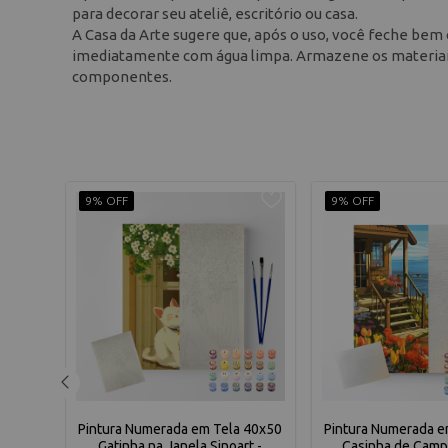
para decorar seu ateliê, escritório ou casa.
A Casa da Arte sugere que, após o uso, você feche bem 
imediatamente com água limpa. Armazene os materiais 
componentes.
9% OFF
9% OFF
 40x50
Pintura Numerada em Tela 40x50
Pintura Numerada e
W8564
Gatinha na Janela Sinoart -
Casinha de Campo