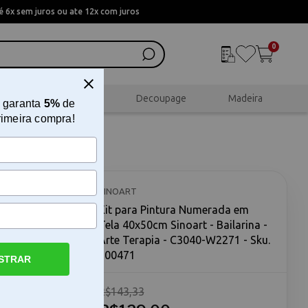
 6x sem juros ou ate 12x com juros
0
al
Scrapbook
Decoupage
Madeira
 garanta
5%
de
rimeira compra!
ela
e Terapia
SINOART
Kit para Pintura Numerada em
Tela 40x50cm Sinoart - Bailarina -
Arte Terapia - C3040-W2271 - Sku.
200471
STRAR
R$143,33
arina O kit