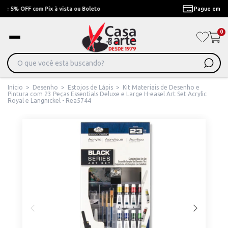
Pague em Até 6x sem juros ou ate 12x com juros
0
Início
>
Desenho
>
Estojos de Lápis
>
Kit Materiais de Desenho e
Pintura com 23 Peças Essentials Deluxe e Large H-easel Art Set Acrylic
Royal e Langnickel - Rea5744