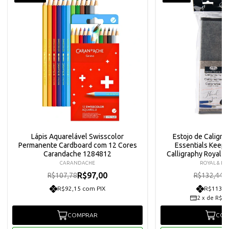
Lápis Aquarelável Swisscolor
Estojo de Caligra
Permanente Cardboard com 12 Cores
Essentials Keep N
Carandache 1284812
Calligraphy Royal e 
kc1
CARANDACHE
ROYAL & LA
R$97,00
R
R$107,78
R$132,44
R$92,15 com PIX
R$113,2
2
x
de
R$59
COMPRAR
COM