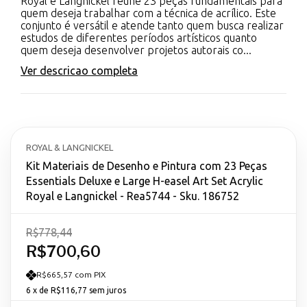
Royal e Langnickel reúne 23 peças fundamentais para
quem deseja trabalhar com a técnica de acrílico. Este
conjunto é versátil e atende tanto quem busca realizar
estudos de diferentes períodos artísticos quanto
quem deseja desenvolver projetos autorais co...
Ver descricao completa
ROYAL & LANGNICKEL
Kit Materiais de Desenho e Pintura com 23 Peças
Essentials Deluxe e Large H-easel Art Set Acrylic
Royal e Langnickel - Rea5744 - Sku. 186752
R$778,44
R$700,60
R$665,57 com PIX
6
x de
R$116,77
sem juros